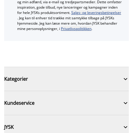
og min adfærd, via e‑mail og tredjepartsmedier. Dette omfatter
inspiration, gode tilbud, nye lanceringer og kampagner inden
for hele JYSKs produktsortiment.
Salgs- og leveringsbetingelser
. Jeg kan til enhver tid trække mit samtykke tilbage på JYSKs
hjemmeside. Jeg kan læse mere om, hvordan JYSK behandler
mine personoplysninger, i
Privatlivspolitikken
.

Kategorier

Kundeservice

JYSK