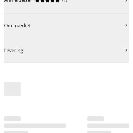
Anmeldelser
(
1
)











Om mærket

Levering
