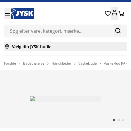






Vælg din JYSK-butik

Forside
Badeværelse
Håndklæder
Vaskeklude
Vaskeklud KARL



