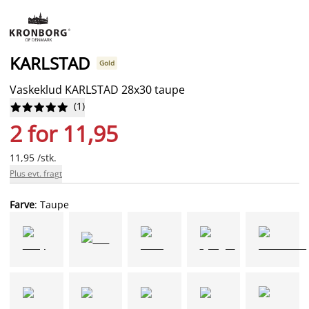
KARLSTAD
Gold
Vaskeklud KARLSTAD 28x30 taupe
(
1
)










2 for 11,95
11,95 /stk.
Plus evt. fragt
Farve
: Taupe