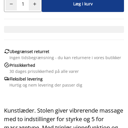
Læg i kurv

Ubegrænset returret
Ingen tidsbegrænsning - du kan returnere i vores butikker

Prissikkerhed
30 dages prissikkerhed på alle varer

Fleksibel levering
Hurtig og nem levering der passer dig
Kunstlæder. Stolen giver vibrerende massage
med to indstillinger for styrke og 5 for
massagetype. Med trinløs vippefunktion og