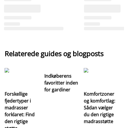
Relaterede guides og blogposts
Indkøberens
favoritter inden
for gardiner
Forskellige
Komfortzoner
fjedertyper i
og komfortlag:
I
madrasser
Sådan vælger
fa
forklaret: Find
du den rigtige
fo
den rigtige
madrasstøtte
o