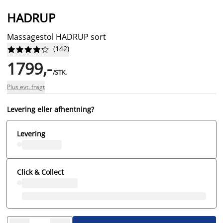
HADRUP
Massagestol HADRUP sort
(
142
)










1799,-
/STK.
Plus evt. fragt
Levering eller afhentning?
Levering
Click & Collect