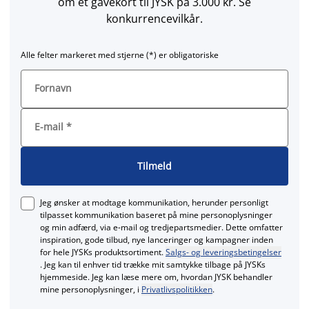
om et gavekort til JYSK på 3.000 kr. Se
konkurrencevilkår.
Alle felter markeret med stjerne (*) er obligatoriske
Fornavn
E-mail
*
Tilmeld
Jeg ønsker at modtage kommunikation, herunder personligt
tilpasset kommunikation baseret på mine personoplysninger
og min adfærd, via e‑mail og tredjepartsmedier. Dette omfatter
inspiration, gode tilbud, nye lanceringer og kampagner inden
for hele JYSKs produktsortiment.
Salgs- og leveringsbetingelser
. Jeg kan til enhver tid trække mit samtykke tilbage på JYSKs
hjemmeside. Jeg kan læse mere om, hvordan JYSK behandler
mine personoplysninger, i
Privatlivspolitikken
.