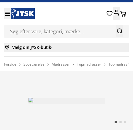






Vælg din JYSK-butik

Forside
Soveværelse
Madrasser
Topmadrasser
Topmadras 14



