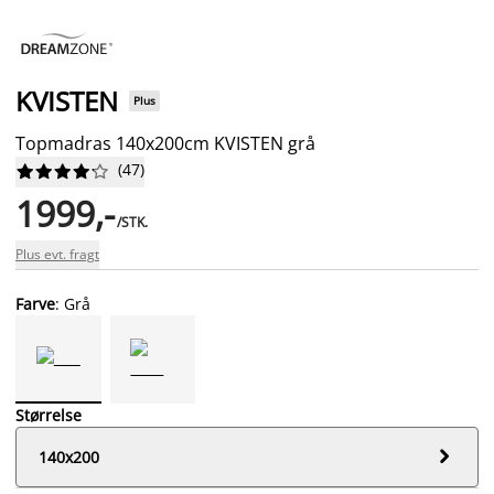
KVISTEN
Plus
Topmadras 140x200cm KVISTEN grå
(
47
)










1999,-
/STK.
Plus evt. fragt
Farve
: Grå
Størrelse

140x200