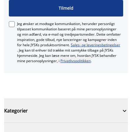
Tilmeld
Jeg ønsker at modtage kommunikation, herunder personligt
tilpasset kommunikation baseret på mine personoplysninger
og min adfærd, via e‑mail og tredjepartsmedier. Dette omfatter
inspiration, gode tilbud, nye lanceringer og kampagner inden
for hele JYSKs produktsortiment.
Salgs- og leveringsbetingelser
. Jeg kan til enhver tid trække mit samtykke tilbage på JYSKs
hjemmeside. Jeg kan læse mere om, hvordan JYSK behandler
mine personoplysninger, i
Privatlivspolitikken
.

Kategorier