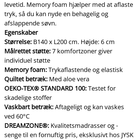
levetid. Memory foam hjælper med at aflaste
tryk, så du kan nyde en behagelig og
afslappende søvn.
Egenskaber
Størrelse:
B140 x L200 cm. Højde: 6 cm
Målrettet støtte:
7 komfortzoner giver
individuel støtte
Memory foam:
Trykaflastende og elastisk
Quiltet betræk:
Med aloe vera
OEKO‑TEX® STANDARD 100:
Testet for
skadelige stoffer
Vaskbart betræk:
Aftageligt og kan vaskes
ved 60°C
DREAMZONE®:
Kvalitetsmadrasser og -
senge til en fornuftig pris, eksklusivt hos JYSK