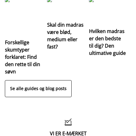
G
Re
m
Skal din madras
Hvilken madras
være blød,
er den bedste
medium eller
Forskellige
til dig? Den
fast?
skumtyper
ultimative guide
forklaret: Find
den rette til din
søvn
Se alle guides og blog posts

VI ER E-MÆRKET