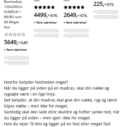
Boxmadras
225,-
/STK.
120x200cm




















3
SUMELVI +
4499,-
2649,-
/STK.
/STK.
MURU sort-
+ f
06 Meget
+ flere størrelser
+ flere størrelser
fast










5649,-
/SÆT
+ flere størrelser
Hvorfor betyder fastheden noget?
Når du ligger på siden på en madras, skal din nakke og
rygsøjle være i en lige linje.
Det betyder, at din madras skal give din nakke, ryg og lænd
tilpas støtte – men ikke for meget.
Samtidig skal den lade dine skuldre og hofter synke ned, når
du ligger på siden – men igen: ikke for meget.
Hvis du vejer 70 kilo og ligger på en fast eller meget fast