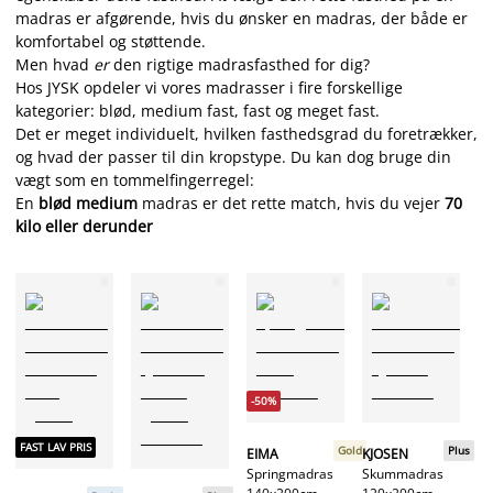
madras er afgørende, hvis du ønsker en madras, der både er
komfortabel og støttende.
Men hvad
er
den rigtige madrasfasthed for dig?
Hos JYSK opdeler vi vores madrasser i fire forskellige
kategorier: blød, medium fast, fast og meget fast.
Det er meget individuelt, hvilken fasthedsgrad du foretrækker,
og hvad der passer til din kropstype. Du kan dog bruge din
vægt som en tommelfingerregel:
En
blød medium
madras
er det rette match, hvis du vejer
70
kilo eller derunder
-50%
FAST LAV PRIS
L
Gold
Plus
EIMA
KJOSEN
Sp
Springmadras
Skummadras
8