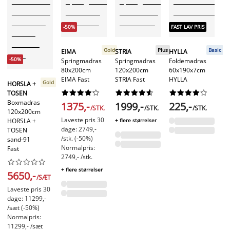
-50%
FAST LAV PRIS
FA
Gold
Plus
Basic
EIMA
STRIA
HYLLA
-50%
Springmadras
Springmadras
Foldemadras
H
80x200cm
120x200cm
60x190x7cm
S
EIMA Fast
STRIA Fast
HYLLA
7
Gold
HORSLA +
HA






























TOSEN
Boxmadras
1375,-
1999,-
225,-
/STK.
/STK.
/STK.
120x200cm
3
Laveste pris 30
HORSLA +
+ flere størrelser
dage: 2749,-
TOSEN
+ f
/stk. (-50%)
sand-91
Normalpris:
Fast
2749,- /stk.










+ flere størrelser
5650,-
/SÆT
Laveste pris 30
dage: 11299,-
/sæt (-50%)
Normalpris:
11299,- /sæt