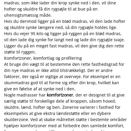
madras, som ikke lader din krop synke ned i den, vil dine
hofter og skuldre få din rygsøjle til at bue på en
uhensigtsmæssig måde.
Hvis du derimod ligger på en blød madras, vil den lade hofter
og skuldre synke længere ned, så din rygsøjle holdes lige.
Hvis du vejer 95 kilo og ligger på ryggen på en blød madras,
vil den lade dig synke for langt ned og lade din rygsøjle svaje.
Ligger du på en meget fast madras, vil den give dig den rette
støtte til ryggen.
Komfortzoner, komfortlag og profilering
At bruge din vægt til at bestemme den rette fasthedsgrad for
din nye madras er ikke altid tilstrækkeligt. Der er andre
faktorer, der også er vigtige at overveje. For eksempel er en
skummadras god til at forme sig efter din krop, hvilket kan
give en følelse af at synke ned i den.
Nogle madrasser har
komfortzoner
, der er designet til at give
særlig støtte til forskellige dele af kroppen, såsom hoved,
skuldre, lænd, hofter og ben. Zonerne varierer i fasthed for
eksempelvis at give ekstra lændestøtte eller en dybere
skulderzone. Ved at skabe målrettet støtte i bestemte områder
hjælper komfortzoner med at forbedre den samlede komfort,