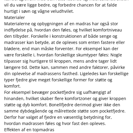
vil du være ligge bedre, og forbedre chancen for at falde
hurtigt i søvn og vågne veludhvilet.
Materialer
Materialerne og opbygningen af en madras har også stor
indflydelse på, hvordan den føles, og hvilket komfortniveau
den tilbyder. Forskelle i konstruktionen af både senge og
madrasser kan betyde, at de opleves som enten fastere eller
blødere, end man måske forventer. For eksempel kan der
være forskelle i, hvordan forskellige skumtyper føles: Nogle
tilpasser sig hurtigere til kroppen, mens andre tager lidt
længere tid. Dette kan, sammen med andre faktorer, påvirke
din oplevelse af madrassens fasthed. Ligeledes kan forskellige
typer fjedre give meget forskellige former for støtte og
komfort.
For eksempel bevæger pocketfjedre sig uafhængigt af
hinanden, hvilket skaber flere komfortzoner og giver kroppen
støtte og dyb komfort. Bonellfjedre derimod giver ikke den
samme dybdegående og målrettede støtte som pocketfjedre.
Derfor har valget af fjedre en væsentlig betydning for,
hvordan madrassen føles og hvor fast den opleves.
Effekten af en topmadras