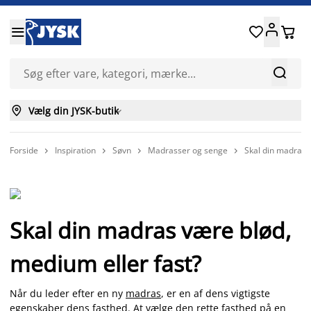






Vælg din JYSK-butik

Forside
Inspiration
Søvn
Madrasser og senge
Skal din madras 




Skal din madras være blød,
medium eller fast?
Når du leder efter en ny
madras
, er en af dens vigtigste
egenskaber dens fasthed. At vælge den rette fasthed på en