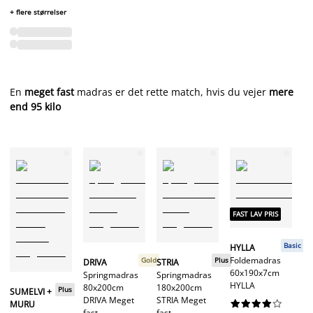
+ flere størrelser
En
meget fast
madras
er det rette match, hvis du vejer
mere
end 95 kilo
FAST LAV PRIS
FA
Basic
HYLLA
Foldemadras
H
Gold
Plus
DRIVA
STRIA
60x190x7cm
S
Springmadras
Springmadras
HYLLA
7
80x200cm
180x200cm
Plus
SUMELVI +
HA
DRIVA Meget
STRIA Meget










MURU
fast
fast