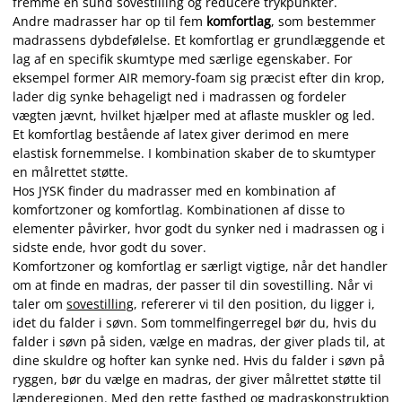
fremme en sund sovestilling og reducere trykpunkter.
Andre madrasser har op til fem
komfortlag
, som bestemmer
madrassens dybdefølelse. Et komfortlag er grundlæggende et
lag af en specifik skumtype med særlige egenskaber. For
eksempel former AIR memory-foam sig præcist efter din krop,
lader dig synke behageligt ned i madrassen og fordeler
vægten jævnt, hvilket hjælper med at aflaste muskler og led.
Et komfortlag bestående af latex giver derimod en mere
elastisk fornemmelse. I kombination skaber de to skumtyper
en målrettet støtte.
Hos JYSK finder du madrasser med en kombination af
komfortzoner og komfortlag. Kombinationen af disse to
elementer påvirker, hvor godt du synker ned i madrassen og i
sidste ende, hvor godt du sover.
Komfortzoner og komfortlag er særligt vigtige, når det handler
om at finde en madras, der passer til din sovestilling. Når vi
taler om
sovestilling
, refererer vi til den position, du ligger i,
idet du falder i søvn. Som tommelfingerregel bør du, hvis du
falder i søvn på siden, vælge en madras, der giver plads til, at
dine skuldre og hofter kan synke ned. Hvis du falder i søvn på
ryggen, bør du vælge en madras, der giver målrettet støtte til
lænderegionen. Med den rette fasthed og madraskonstruktion