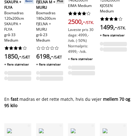
140x200cm
120x200cm
Basic
Plus
SKAUPA +
FJELNA M +
L
EIMA Medium
KJOSEN
FLYA
MURU
M
Medium
Boxmadras
Boxmadras










120x200cm
180x200cm










2500,-
/STK.
SKAUPA +
FJELNA +
1
1499,-
/STK.
FLYA
MURU
Laveste pris 30
grå-33
grå-23
+ f
dage: 4999,-
+ flere størrelser
Medium
Medium
/stk. (-50%)
Normalpris:




















4999,- /stk.
1850,-
6198,-
/SÆT
/SÆT
+ flere størrelser
+ flere størrelser
+ flere størrelser
En
fast
madras
er det rette match, hvis du vejer
mellem 70 og
95 kilo