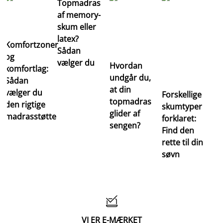
Topmadras
af memory-
skum eller
latex?
Komfortzoner
Sådan
og
vælger du
Hvordan
komfortlag:
undgår du,
Sådan
at din
vælger du
Forskellige
topmadras
den rigtige
skumtyper
glider af
madrasstøtte
forklaret:
sengen?
Find den
rette til din
søvn

VI ER E-MÆRKET