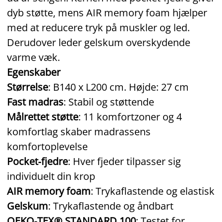
dyb støtte, mens AIR memory foam hjælper
med at reducere tryk på muskler og led.
Derudover leder gelskum overskydende
varme væk.
Egenskaber
Størrelse
: B140 x L200 cm. Højde: 27 cm
Fast madras
: Stabil og støttende
Målrettet støtte
: 11 komfortzoner og 4
komfortlag skaber madrassens
komfortoplevelse
Pocket‑fjedre
: Hver fjeder tilpasser sig
individuelt din krop
AIR memory foam
: Trykaflastende og elastisk
Gelskum
: Trykaflastende og åndbart
OEKO‑TEX® STANDARD 100
: Testet for