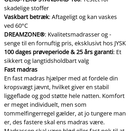
skadelige stoffer
Vaskbart betræk
: Aftageligt og kan vaskes
ved 60°C
DREAMZONE®
: Kvalitetsmadrasser og -
senge til en fornuftig pris, eksklusivt hos JYSK
100 dages prøveperiode & 25 års garanti
: Et
sikkert og langtidsholdbart valg
Fast madras
En fast madras hjælper med at fordele din
kropsvægt jævnt, hvilket giver en stabil
liggeflade og god støtte hele natten. Komfort
er meget individuelt, men som
tommelfingerregel gælder, at jo tungere man
er, des fastere skal ens madras være.
Madrassen skal være blød eller fast nok til at