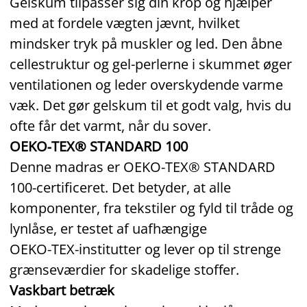
Gelskum tilpasser sig din krop og hjælper
med at fordele vægten jævnt, hvilket
mindsker tryk på muskler og led. Den åbne
cellestruktur og gel-perlerne i skummet øger
ventilationen og leder overskydende varme
væk. Det gør gelskum til et godt valg, hvis du
ofte får det varmt, når du sover.
OEKO‑TEX® STANDARD 100
Denne madras er OEKO‑TEX® STANDARD
100‑certificeret. Det betyder, at alle
komponenter, fra tekstiler og fyld til tråde og
lynlåse, er testet af uafhængige
OEKO‑TEX‑institutter og lever op til strenge
grænseværdier for skadelige stoffer.
Vaskbart betræk