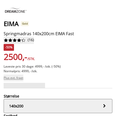
EIMA
Gold
Springmadras 140x200cm EIMA Fast
(
16
)










-50%
2500,-
/STK.
Laveste pris 30 dage: 4999,- /stk. (-50%)
Normalpris: 4999,- /stk.
Plus evt. fragt
Størrelse

140x200
Fasthed