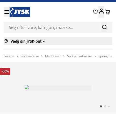






Vælg din JYSK-butik

Forside
Soveværelse
Madrasser
Springmadrasser
Springmadr




-50%