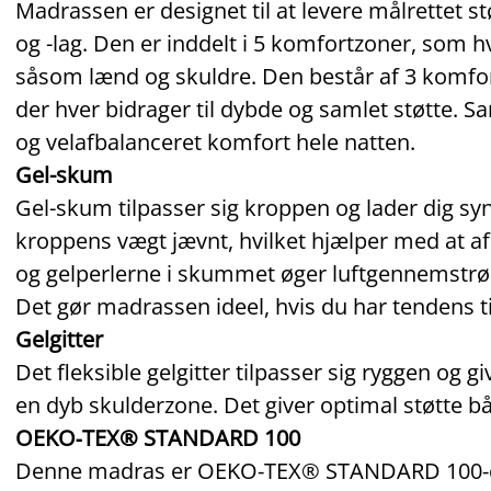
Madrassen er designet til at levere målrettet
og -lag. Den er inddelt i 5 komfortzoner, som h
såsom lænd og skuldre. Den består af 3 komfo
der hver bidrager til dybde og samlet støtte. 
og velafbalanceret komfort hele natten.
Gel-skum
Gel-skum tilpasser sig kroppen og lader dig sy
kroppens vægt jævnt, hvilket hjælper med at af
og gelperlerne i skummet øger luftgennemstr
Det gør madrassen ideel, hvis du har tendens ti
Gelgitter
Det fleksible gelgitter tilpasser sig ryggen og g
en dyb skulderzone. Det giver optimal støtte bå
OEKO‑TEX® STANDARD 100
Denne madras er OEKO‑TEX® STANDARD 100‑cert