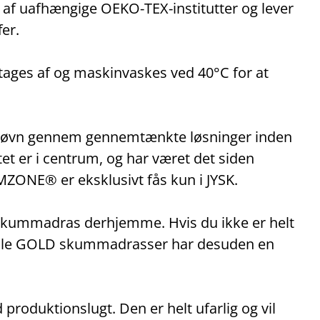
stet af uafhængige OEKO‑TEX‑institutter og lever
er.
tages af og maskinvaskes ved 40°C for at
søvn gennem gennemtænkte løsninger inden
tet er i centrum, og har været det siden
ZONE® er eksklusivt fås kun i JYSK.
D skummadras derhjemme. Hvis du ikke er helt
. Alle GOLD skummadrasser har desuden en
produktionslugt. Den er helt ufarlig og vil