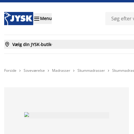

Menu

Vælg din JYSK-butik

Forside
Soveværelse
Madrasser
Skummadrasser
Skummadras



