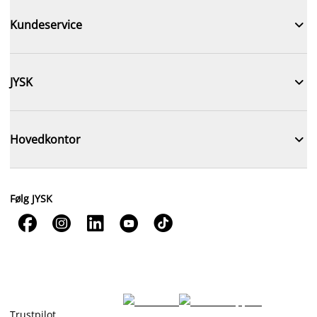

Kundeservice

JYSK

Hovedkontor
Følg JYSK





Trustpilot