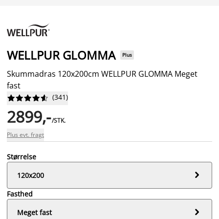
WELLPUR GLOMMA
Plus
Skummadras 120x200cm WELLPUR GLOMMA Meget
fast
(
341
)










2899,-
/STK.
Plus evt. fragt
Størrelse

120x200
Fasthed

Meget fast