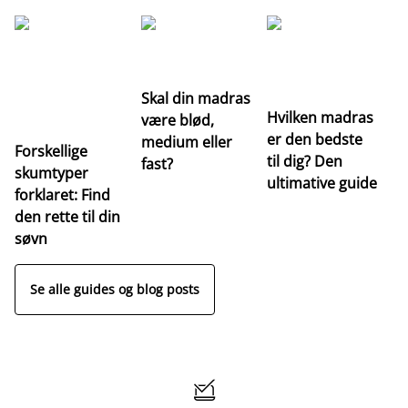
G
Re
m
Skal din madras
Hvilken madras
være blød,
er den bedste
medium eller
Forskellige
til dig? Den
fast?
skumtyper
ultimative guide
forklaret: Find
den rette til din
søvn
Se alle guides og blog posts
