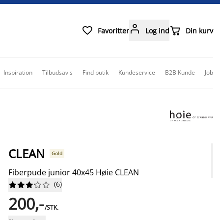



Favoritter
Log ind
Din kurv
Inspiration
Tilbudsavis
Find butik
Kundeservice
B2B Kunde
Job
CLEAN
Gold
Fiberpude junior 40x45 Høie CLEAN
(
6
)










200,-
/STK.