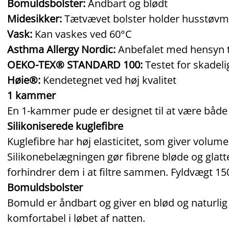
Bomuldsbolster:
Åndbart og blødt
Midesikker:
Tætvævet bolster holder husstøvm
Vask:
Kan vaskes ved 60°C
Asthma Allergy Nordic:
Anbefalet med hensyn ti
OEKO-TEX® STANDARD 100:
Testet for skadeli
Høie®:
Kendetegnet ved høj kvalitet
1 kammer
En 1-kammer pude er designet til at være både
Silikoniserede kuglefibre
Kuglefibre har høj elasticitet, som giver volu
Silikonebelægningen gør fibrene bløde og glatte,
forhindrer dem i at filtre sammen. Fyldvægt 150
Bomuldsbolster
Bomuld er åndbart og giver en blød og naturlig
komfortabel i løbet af natten.