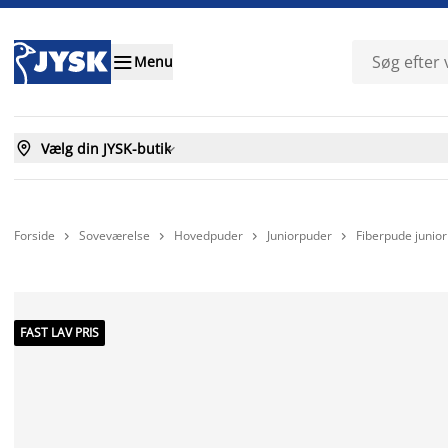

Menu

Vælg din JYSK-butik

Forside
Soveværelse
Hovedpuder
Juniorpuder
Fiberpude junio




FAST LAV PRIS