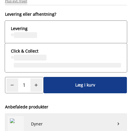
Plus evt. fragt
Levering eller afhentning?
Levering
Click & Collect
Læg i kurv
Anbefalede produkter
Dyner
