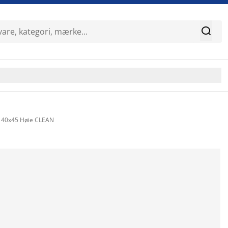

r 40x45 Høie CLEAN