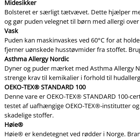
Midesikker
Bolsteret er særligt tætvævet. Dette hjælper 
og gør puden velegnet til børn med allergi ove
Vask
Puden kan maskinvaskes ved 60°C for at holde d
fjerner uønskede husstøvmider fra stoffet. Brug
Asthma Allergy Nordic
Dyner og puder mærket med Asthma Allergy Nor
strenge krav til kemikalier i forhold til hudallerg
OEKO-TEX® STANDARD 100
Denne vare er OEKO‑TEX® STANDARD 100‑certifi
testet af uafhængige OEKO‑TEX®‑institutter og 
skadelige stoffer.
Høie®
Høie® er kendetegnet ved rødder i Norge. Brande