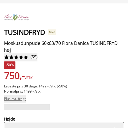
TUSINDFRYD
Gold
Moskusdunpude 60x63/70 Flora Danica TUSINDFRYD
høj
(
55
)










-50%
750,-
/STK.
Laveste pris 30 dage: 1499,- /stk. (-50%)
Normalpris: 1499,- /stk.
Plus evt. fragt
Højde