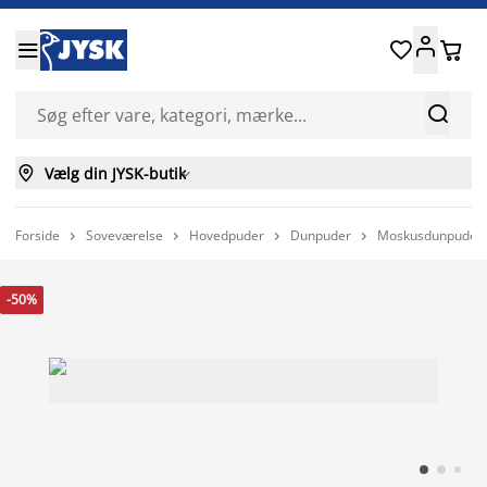






Vælg din JYSK-butik

Forside
Soveværelse
Hovedpuder
Dunpuder
Moskusdunpude 6




-50%