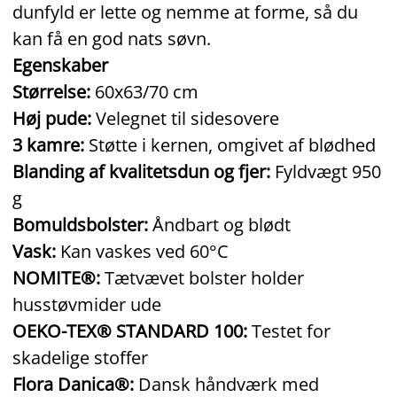
dunfyld er lette og nemme at forme, så du
kan få en god nats søvn.
Egenskaber
Størrelse:
60x63/70 cm
Høj pude:
Velegnet til sidesovere
3 kamre:
Støtte i kernen, omgivet af blødhed
Blanding af kvalitetsdun og fjer:
Fyldvægt 950
g
Bomuldsbolster:
Åndbart og blødt
Vask:
Kan vaskes ved 60°C
NOMITE®:
Tætvævet bolster holder
husstøvmider ude
OEKO-TEX® STANDARD 100:
Testet for
skadelige stoffer
Flora Danica®:
Dansk håndværk med