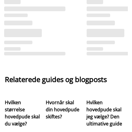
Relaterede guides og blogposts
Hvilken
Hvornår skal
Hvilken
H
størrelse
din hovedpude
hovedpude skal
d
hovedpude skal
skiftes?
jeg vælge? Den
ho
du vælge?
ultimative guide
n