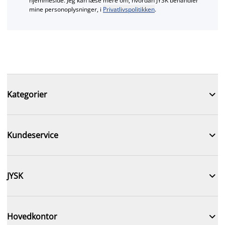
hjemmeside. Jeg kan læse mere om, hvordan JYSK behandler
mine personoplysninger, i
Privatlivspolitikken
.

Kategorier

Kundeservice

JYSK

Hovedkontor