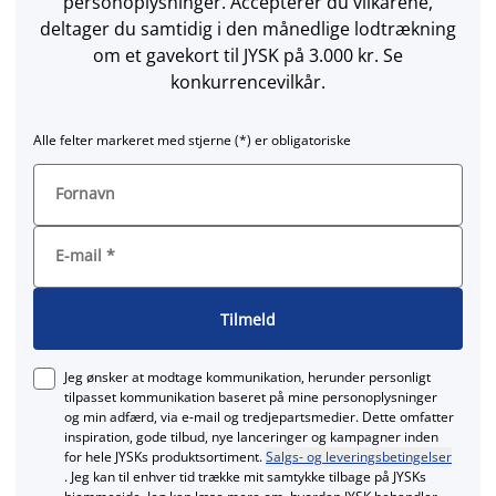
personoplysninger. Accepterer du vilkårene,
deltager du samtidig i den månedlige lodtrækning
om et gavekort til JYSK på 3.000 kr. Se
konkurrencevilkår.
Alle felter markeret med stjerne (*) er obligatoriske
Fornavn
E-mail
*
Tilmeld
Jeg ønsker at modtage kommunikation, herunder personligt
tilpasset kommunikation baseret på mine personoplysninger
og min adfærd, via e‑mail og tredjepartsmedier. Dette omfatter
inspiration, gode tilbud, nye lanceringer og kampagner inden
for hele JYSKs produktsortiment.
Salgs- og leveringsbetingelser
. Jeg kan til enhver tid trække mit samtykke tilbage på JYSKs