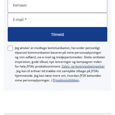
Fornavn
E-mail
*
Tilmeld
Jeg ønsker at modtage kommunikation, herunder personligt
tilpasset kommunikation baseret på mine personoplysninger
og min adfærd, via e‑mail og tredjepartsmedier. Dette omfatter
inspiration, gode tilbud, nye lanceringer og kampagner inden
for hele JYSKs produktsortiment.
Salgs- og leveringsbetingelser
. Jeg kan til enhver tid trække mit samtykke tilbage på JYSKs
hjemmeside. Jeg kan læse mere om, hvordan JYSK behandler
mine personoplysninger, i
Privatlivspolitikken
.