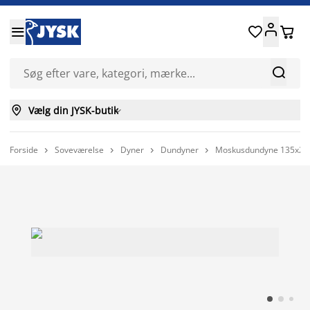






Vælg din JYSK-butik

Forside
Soveværelse
Dyner
Dundyner
Moskusdundyne 135x2



