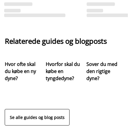
Relaterede guides og blogposts
Hvor ofte skal
Hvorfor skal du
Sover du med
Hv
du købe en ny
købe en
den rigtige
st
dyne?
tyngdedyne?
dyne?
re
Se alle guides og blog posts