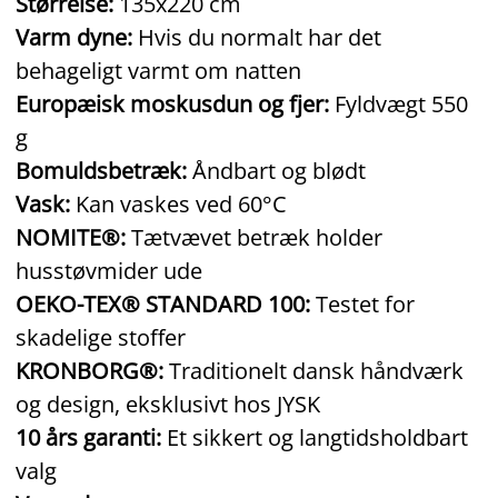
Størrelse:
135x220 cm
Varm dyne:
Hvis du normalt har det
behageligt varmt om natten
Europæisk moskusdun og fjer:
Fyldvægt 550
g
Bomuldsbetræk:
Åndbart og blødt
Vask:
Kan vaskes ved 60°C
NOMITE®:
Tætvævet betræk holder
husstøvmider ude
OEKO-TEX® STANDARD 100:
Testet for
skadelige stoffer
KRONBORG®:
Traditionelt dansk håndværk
og design, eksklusivt hos JYSK
10 års garanti:
Et sikkert og langtidsholdbart
valg