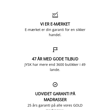

VI ER E-MÆRKET
E-mærket er din garanti for en sikker
handel.

47 ÅR MED GODE TILBUD
JYSK har mere end 3600 butikker i 49
lande.

UDVIDET GARANTI PÅ
MADRASSER
25 års garanti på alle vores GOLD