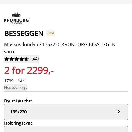
BESSEGGEN
Gold
Moskusdundyne 135x220 KRONBORG BESSEGGEN
varm
(
44
)










2 for 2299,-
1799,- /stk.
Plus evt. fragt
Dynestørrelse

135x220
Isoleringsevne