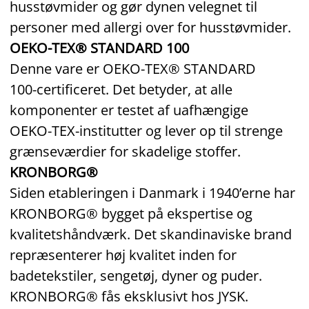
husstøvmider og gør dynen velegnet til
personer med allergi over for husstøvmider.
OEKO-TEX® STANDARD 100
Denne vare er OEKO‑TEX® STANDARD
100‑certificeret. Det betyder, at alle
komponenter er testet af uafhængige
OEKO‑TEX‑institutter og lever op til strenge
grænseværdier for skadelige stoffer.
KRONBORG®
Siden etableringen i Danmark i 1940’erne har
KRONBORG® bygget på ekspertise og
kvalitetshåndværk. Det skandinaviske brand
repræsenterer høj kvalitet inden for
badetekstiler, sengetøj, dyner og puder.
KRONBORG® fås eksklusivt hos JYSK.