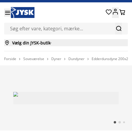






Vælg din JYSK-butik

Forside
Soveværelse
Dyner
Dundyner
Edderdunsdyne 200x220 



