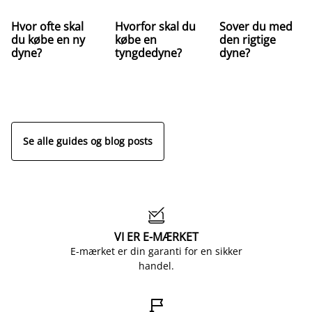
Hvor ofte skal
Hvorfor skal du
Sover du med
du købe en ny
købe en
den rigtige
dyne?
tyngdedyne?
dyne?
Se alle guides og blog posts

VI ER E-MÆRKET
E-mærket er din garanti for en sikker
handel.
