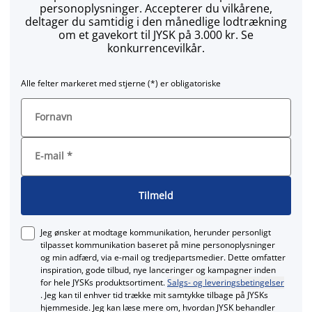
personoplysninger. Accepterer du vilkårene,
deltager du samtidig i den månedlige lodtrækning
om et gavekort til JYSK på 3.000 kr. Se
konkurrencevilkår.
Alle felter markeret med stjerne (*) er obligatoriske
Fornavn
E-mail
*
Tilmeld
Jeg ønsker at modtage kommunikation, herunder personligt
tilpasset kommunikation baseret på mine personoplysninger
og min adfærd, via e‑mail og tredjepartsmedier. Dette omfatter
inspiration, gode tilbud, nye lanceringer og kampagner inden
for hele JYSKs produktsortiment.
Salgs- og leveringsbetingelser
. Jeg kan til enhver tid trække mit samtykke tilbage på JYSKs
hjemmeside. Jeg kan læse mere om, hvordan JYSK behandler