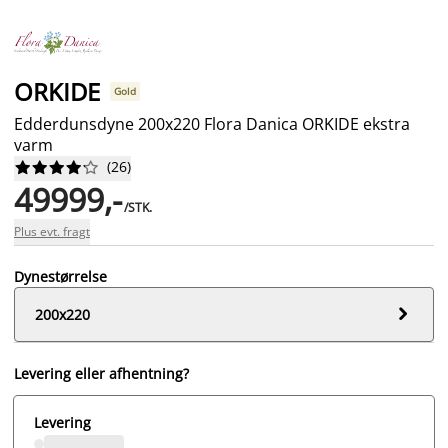
ORKIDE
Gold
Edderdunsdyne 200x220 Flora Danica ORKIDE ekstra
varm
(
26
)










49999,-
/STK.
Plus evt. fragt
Dynestørrelse

200x220
Levering eller afhentning?
Levering