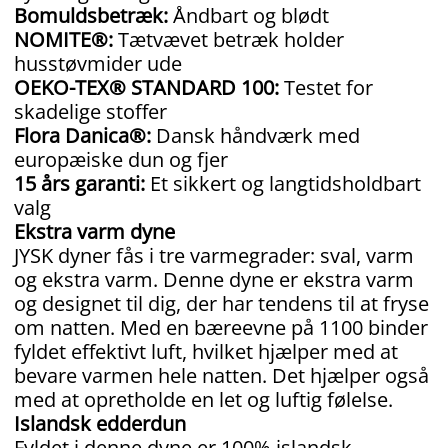
Bomuldsbetræk:
Åndbart og blødt
NOMITE®:
Tætvævet betræk holder
husstøvmider ude
OEKO-TEX® STANDARD 100:
Testet for
skadelige stoffer
Flora Danica®:
Dansk håndværk med
europæiske dun og fjer
15 års garanti:
Et sikkert og langtidsholdbart
valg
Ekstra varm dyne
JYSK dyner fås i tre varmegrader: sval, varm
og ekstra varm. Denne dyne er ekstra varm
og designet til dig, der har tendens til at fryse
om natten. Med en bæreevne på 1100 binder
fyldet effektivt luft, hvilket hjælper med at
bevare varmen hele natten. Det hjælper også
med at opretholde en let og luftig følelse.
Islandsk edderdun
Fyldet i denne dyne er 100% islandsk