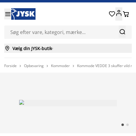






Vælg din JYSK-butik

Forside
Opbevaring
Kommoder
Kommode VEDDE 3 skuffer vild mø


