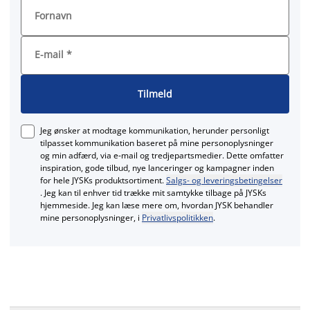
Fornavn
E-mail
*
Tilmeld
Jeg ønsker at modtage kommunikation, herunder personligt
tilpasset kommunikation baseret på mine personoplysninger
og min adfærd, via e‑mail og tredjepartsmedier. Dette omfatter
inspiration, gode tilbud, nye lanceringer og kampagner inden
for hele JYSKs produktsortiment.
Salgs- og leveringsbetingelser
. Jeg kan til enhver tid trække mit samtykke tilbage på JYSKs
hjemmeside. Jeg kan læse mere om, hvordan JYSK behandler
mine personoplysninger, i
Privatlivspolitikken
.