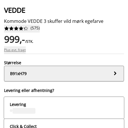
VEDDE
Kommode VEDDE 3 skuffer vild mørk egefarve
(
575
)










999,-
/STK.
Plus evt. fragt
Størrelse

B91xH79
Levering eller afhentning?
Levering
Click & Collect