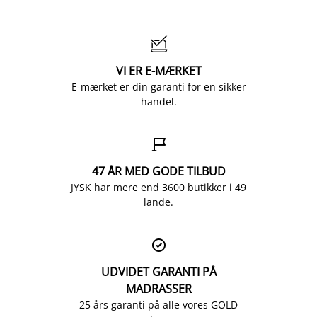

VI ER E-MÆRKET
E-mærket er din garanti for en sikker
handel.

47 ÅR MED GODE TILBUD
JYSK har mere end 3600 butikker i 49
lande.

UDVIDET GARANTI PÅ
MADRASSER
25 års garanti på alle vores GOLD