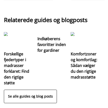
Relaterede guides og blogposts
Indkøberens
favoritter inden
for gardiner
Forskellige
Komfortzoner
fjedertyper i
og komfortlag:
I
madrasser
Sådan vælger
fa
forklaret: Find
du den rigtige
fo
den rigtige
madrasstøtte
o
støtte
Se alle guides og blog posts