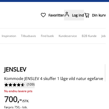



Favoritter
Log ind
Din kurv
Inspiration
Tilbudsavis
Find butik
Kundeservice
B2B Kunde
Job
JENSLEV
Kommode JENSLEV 4 skuffer 1 låge vild natur egefarve
(
109
)










Nu endnu lavere pris
700,-
/STK.
Førpris
750,- /stk.