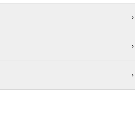


