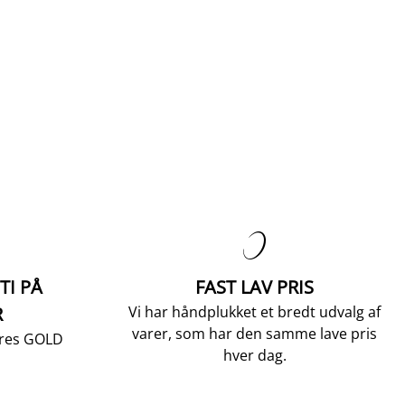

TI PÅ
FAST LAV PRIS
R
Vi har håndplukket et bredt udvalg af
varer, som har den samme lave pris
vores GOLD
hver dag.