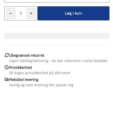
Læg i kurv

Ubegrænset returret
Ingen tidsbegrænsning - du kan returnere i vores butikker

Prissikkerhed
30 dages prissikkerhed på alle varer

Fleksibel levering
Hurtig og nem levering der passer dig