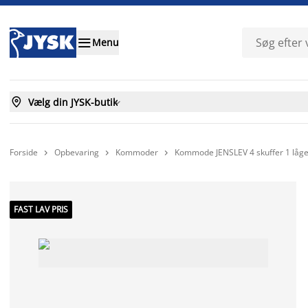

Menu

Vælg din JYSK-butik

Forside
Opbevaring
Kommoder
Kommode JENSLEV 4 skuffer 1 låge 



FAST LAV PRIS