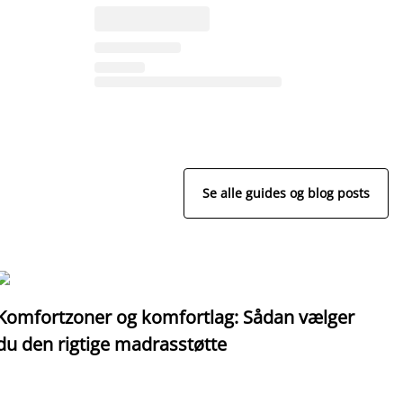
Se alle guides og blog posts
Komfortzoner og komfortlag: Sådan vælger
I
du den rigtige madrasstøtte
o