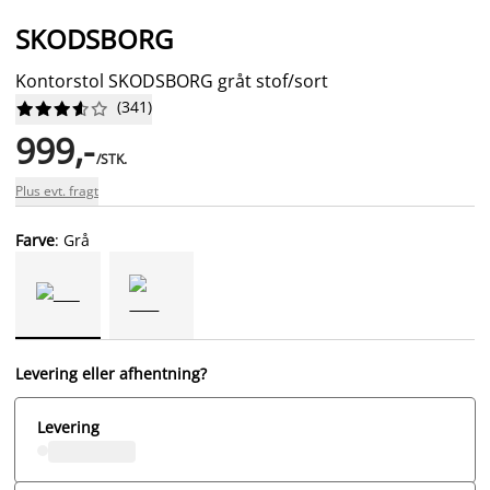
SKODSBORG
Kontorstol SKODSBORG gråt stof/sort
(
341
)










999,-
/STK.
Plus evt. fragt
Farve
: Grå
Levering eller afhentning?
Levering