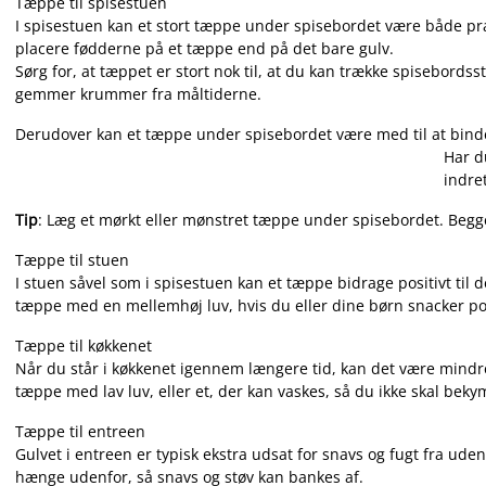
Tæppe til spisestuen
I spisestuen kan et stort tæppe under spisebordet være både prak
placere fødderne på et tæppe end på det bare gulv.
Sørg for, at tæppet er stort nok til, at du kan trække spisebords
gemmer krummer fra måltiderne.
Derudover kan et tæppe under spisebordet være med til at b
Har du
indre
Tip
: Læg et mørkt eller mønstret tæppe under spisebordet. Begge 
Tæppe til stuen
I stuen såvel som i spisestuen kan et tæppe bidrage positivt til
tæppe med en mellemhøj luv, hvis du eller dine børn snacker popc
Tæppe til køkkenet
Når du står i køkkenet igennem længere tid, kan det være mindre
tæppe med lav luv, eller et, der kan vaskes, så du ikke skal beky
Tæppe til entreen
Gulvet i entreen er typisk ekstra udsat for snavs og fugt fra ud
hænge udenfor, så snavs og støv kan bankes af.