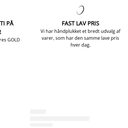

TI PÅ
FAST LAV PRIS
R
Vi har håndplukket et bredt udvalg af
varer, som har den samme lave pris
vores GOLD
hver dag.