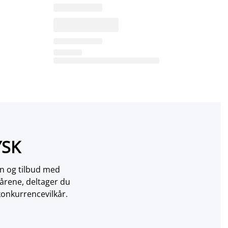
YSK
on og tilbud med
årene, deltager du
konkurrencevilkår.