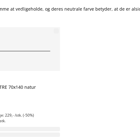
me at vedligeholde, og deres neutrale farve betyder, at de er alsid
RE 70x140 natur
e: 229,- /stk. (-50%)
stk.