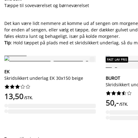
Tæppe til soveværelset og børneværelset
Det kan være lidt nemmere at komme ud af sengen om morgenen, n
for enden af sengen, eller vælg et tæppe, der dækker gulvet unde
føles ekstra lunt og behageligt, især på kolde morgener.
Tip
: Hold tæppet på plads med et skridsikkert underlag, så du min
FAST LAV PRIS
FAST LAV PRIS
EK
Skridsikkert underlag EK 30x150 beige
BUROT
Skridsikkert u




















13,50
/STK.
50,-
/STK.