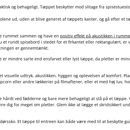
tisk og behageligt. Tæppet beskytter mod slitage fra spisestuestol
stolene ud, uden at blive generet af tæppets kanter, og gå efter et 
inde rummet sammen og have en
positiv effekt på akustikken i rumme
 et rundt spisebord i stedet for et firkantet eller rektangulært, er 
tningen er gennemtænkt.
er mindre sarte end ensfarvet eller lyst tæppe, da pletter er mind
 det visuelle udtryk, akustikken, hyggen og oplevelsen af komfort. 
orn eller andre lækkerier på filmaftener, eller et med høj luv, hv
 hårdt ved fødderne og bare mere behageligt at stå på et tæppe. Væ
mre dig for meget om pletter. Glem ikke at lægge et skridsikkert un
endørssko. Et tæppe til entreen kan både være med til at beskytte g