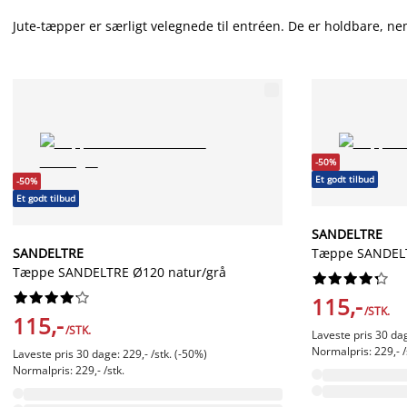
Jute-tæpper er særligt velegnede til entréen. De er holdbare, nem
-50%
Et godt tilbud
-50%
Et godt tilbud
SANDELTRE
SANDELTRE
Tæppe SANDELT
Tæppe SANDELTRE Ø120 natur/grå




















115,-
/STK.
115,-
/STK.
Laveste pris 30 dag
Normalpris: 229,- /
Laveste pris 30 dage: 229,- /stk. (-50%)
Normalpris: 229,- /stk.