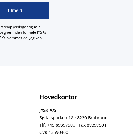
Tilmeld
ersonoplysninger og min
mpagner inden for hele JYSKs
JYSKs hjemmeside. Jeg kan
Hovedkontor
JYSK A/S
Sødalsparken 18 · 8220 Brabrand
Tlf.
+45 89397500
· Fax 89397501
CVR 13590400