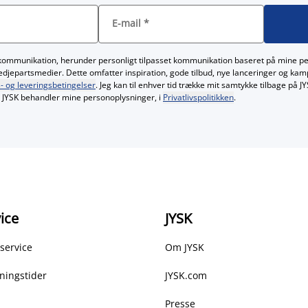
E-mail
*
kommunikation, herunder personligt tilpasset kommunikation baseret på mine p
redjepartsmedier. Dette omfatter inspiration, gode tilbud, nye lanceringer og ka
- og leveringsbetingelser
. Jeg kan til enhver tid trække mit samtykke tilbage på 
JYSK behandler mine personoplysninger, i
Privatlivspolitikken
.
ice
JYSK
service
Om JYSK
ningstider
JYSK.com
Presse