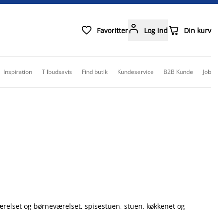



Favoritter
Log ind
Din kurv
Inspiration
Tilbudsavis
Find butik
Kundeservice
B2B Kunde
Job
ærelset og børneværelset, spisestuen, stuen, køkkenet og