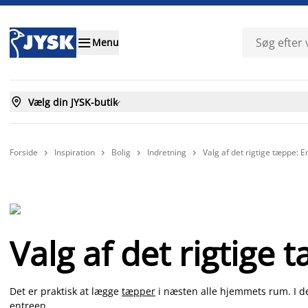

Menu

Vælg din JYSK-butik

Forside
Inspiration
Bolig
Indretning
Valg af det rigtige tæppe: E




Valg af det rigtige 
Det er praktisk at lægge
tæpper
i næsten alle hjemmets rum. I de
entreen.