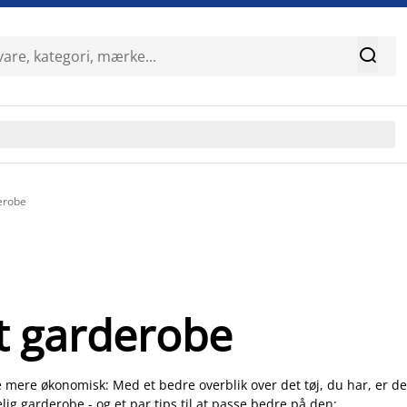

erobe
t garderobe
e mere økonomisk: Med et bedre overblik over det tøj, du har, er de
elig garderobe - og et par tips til at passe bedre på den: