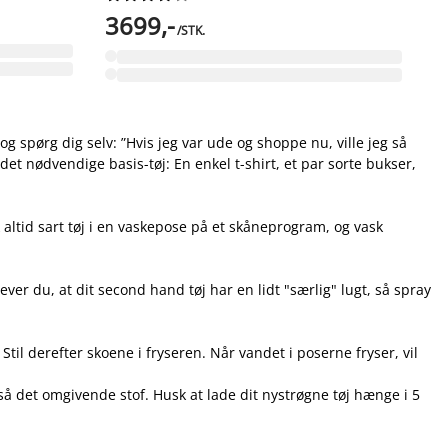
3699,-
/STK.
og spørg dig selv: ”Hvis jeg var ude og shoppe nu, ville jeg så
å det nødvendige basis-tøj: En enkel t-shirt, et par sorte bukser,
k altid sart tøj i en vaskepose på et skåneprogram, og vask
ver du, at dit second hand tøj har en lidt "særlig" lugt, så spray
til derefter skoene i fryseren. Når vandet i poserne fryser, vil
 så det omgivende stof. Husk at lade dit nystrøgne tøj hænge i 5