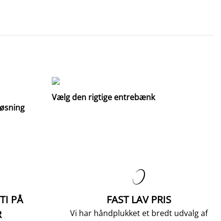
Vælg den rigtige entrebænk
løsning

TI PÅ
FAST LAV PRIS
R
Vi har håndplukket et bredt udvalg af