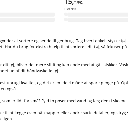
15,-
/PK.
1,50 /Stk
ynder at sortere og sende til genbrug. Tag hvert enkelt stykke tøj, 
t. Har du brug for ekstra hjælp til at sortere i dit tøj, så fokuser p
 dit tøj, bliver det mere slidt og kan ende med at gå i stykker. Vas
andet ud af dit håndvaskede tøj.
est ubrugt kvalitet, og det er en ideel måde at spare penge på. Ople
ten også.
, som er lidt for små? Fyld to poser med vand og læg dem i skoene. S
ke til at lægge oven på knapper eller andre sarte detaljer, og stryg
e igen.