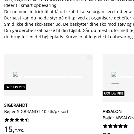
Ideer til smart opbevaring
Det nemmeste trick til at få dit skab til at se organiseret ud er 
Dernæst kan du holde styr på dit tøj ved at organisere det efter
Smid ikke dine skokasser ud. De beskytter dine sko mod støv og e
Din garderobe skal passe til din tøjstil. Går du mest i uformelt 
du brug for en del bøjleplads. Kurve er altid gode til opbevarin
FAST LAV PRIS
FAST LAV PRIS
SIGBRANDT
Bøjler SIGBRANDT 10 stk/pk sort
ABSALON
Bøjler ABSALON




















15,-
/PK.