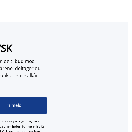
YSK
on og tilbud med
årene, deltager du
konkurrencevilkår.
Tilmeld
ersonoplysninger og min
mpagner inden for hele JYSKs
JYSKs hjemmeside. Jeg kan