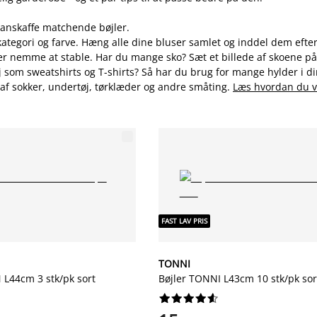
at anskaffe matchende bøjler.
 kategori og farve. Hæng alle dine bluser samlet og inddel dem efte
r nemme at stable. Har du mange sko? Sæt et billede af skoene på y
tøj som sweatshirts og T-shirts? Så har du brug for mange hylder i d
g af sokker, undertøj, tørklæder og andre småting.
Læs hvordan du v
FAST LAV PRIS
TONNI
 L44cm 3 stk/pk sort
Bøjler TONNI L43cm 10 stk/pk sor









