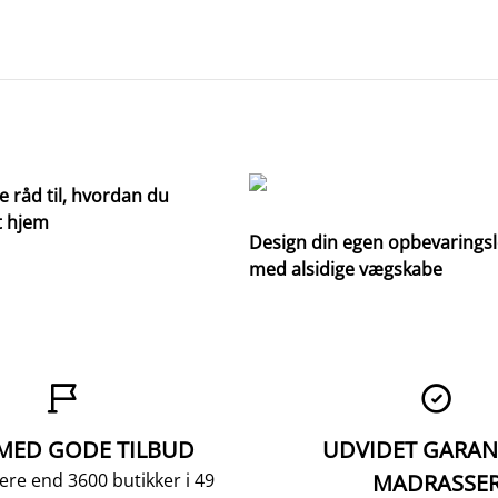
e råd til, hvordan du
t hjem
Design din egen opbevarings
med alsidige vægskabe


 MED GODE TILBUD
UDVIDET GARAN
ere end 3600 butikker i 49
MADRASSE