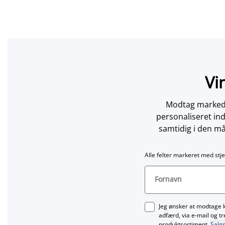
Vi
Modtag markedsf
personaliseret in
samtidig i den må
Alle felter markeret med stje
Fornavn
Jeg ønsker at modtage 
adfærd, via e‑mail og t
produktsortiment.
Salgs