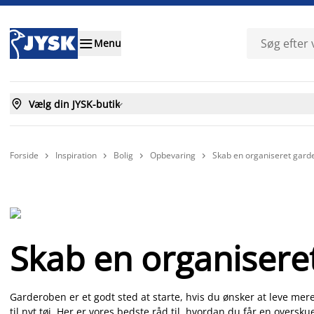

Menu

Vælg din JYSK-butik

Forside
Inspiration
Bolig
Opbevaring
Skab en organiseret gard




Skab en organisere
Garderoben er et godt sted at starte, hvis du ønsker at leve mer
til nyt tøj. Her er vores bedste råd til, hvordan du får en oversku