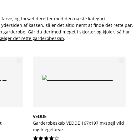
r farve, og forsæt derefter med den næste kategori.
dersiden af kassen, så er det altid nemt at finde det rette par.
in garderobe. Går du derimod meget i skjorter og kjoler, så har
ælger det rette garderobeskab
.
VEDDE
t
Garderobeskab VEDDE 167x197 m/spejl vild
mørk egefarve









