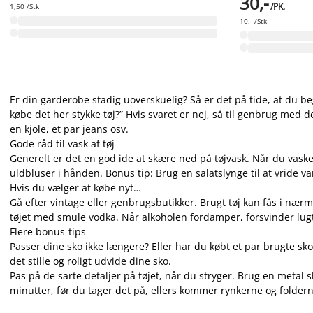
30,-
/PK.
1,50 /Stk
10,- /Stk
Er din garderobe stadig uoverskuelig? Så er det på tide, at du beg
købe det her stykke tøj?” Hvis svaret er nej, så til genbrug med de
en kjole, et par jeans osv.
Gode råd til vask af tøj
Generelt er det en god ide at skære ned på tøjvask. Når du vasker
uldbluser i hånden. Bonus tip: Brug en salatslynge til at vride v
Hvis du vælger at købe nyt…
Gå efter vintage eller genbrugsbutikker. Brugt tøj kan fås i nærm
tøjet med smule vodka. Når alkoholen fordamper, forsvinder lug
Flere bonus-tips
Passer dine sko ikke længere? Eller har du købt et par brugte sko
det stille og roligt udvide dine sko.
Pas på de sarte detaljer på tøjet, når du stryger. Brug en metal s
minutter, før du tager det på, ellers kommer rynkerne og foldern