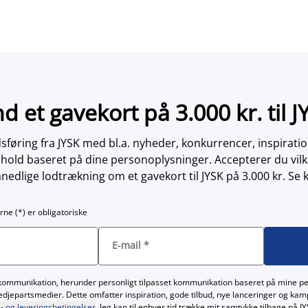
nd et gavekort på 3.000 kr. til J
øring fra JYSK med bl.a. nyheder, konkurrencer, inspirati
dhold baseret på dine personoplysninger. Accepterer du vilk
nedlige lodtrækning om et gavekort til JYSK på 3.000 kr. Se 
rne (*) er obligatoriske
E-mail
*
kommunikation, herunder personligt tilpasset kommunikation baseret på mine p
redjepartsmedier. Dette omfatter inspiration, gode tilbud, nye lanceringer og ka
- og leveringsbetingelser
. Jeg kan til enhver tid trække mit samtykke tilbage på 