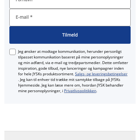
E-mail
*
Tilmeld
Jeg ønsker at modtage kommunikation, herunder personligt
tilpasset kommunikation baseret på mine personoplysninger
og min adfærd, via e‑mail og tredjepartsmedier. Dette omfatter
inspiration, gode tilbud, nye lanceringer og kampagner inden
for hele JYSKs produktsortiment.
Salgs- og leveringsbetingelser
. Jeg kan til enhver tid trække mit samtykke tilbage på JYSKs
hjemmeside. Jeg kan læse mere om, hvordan JYSK behandler
mine personoplysninger, i
Privatlivspolitikken
.