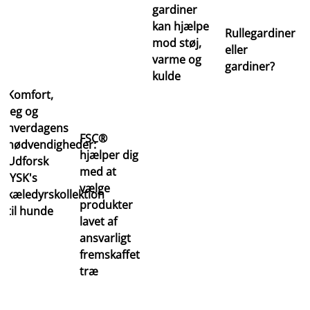
gardiner
kan hjælpe
Rullegardiner
mod støj,
eller
varme og
gardiner?
kulde
Komfort,
leg og
hverdagens
FSC®
nødvendigheder:
hjælper dig
Udforsk
med at
JYSK's
vælge
kæledyrskollektion
produkter
til hunde
lavet af
ansvarligt
fremskaffet
træ