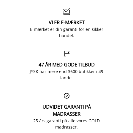

VI ER E-MÆRKET
E-mærket er din garanti for en sikker
handel.

47 ÅR MED GODE TILBUD
JYSK har mere end 3600 butikker i 49
lande.

UDVIDET GARANTI PÅ
MADRASSER
25 års garanti på alle vores GOLD
madrasser.