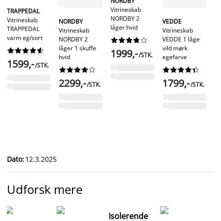
NORDBY
Vitrineskab
H
TRAPPEDAL
NORDBY 2
Vi
Vitrineskab
NORDBY
VEDDE
låger hvid
H
TRAPPEDAL
Vitrineskab
Vitrineskab
lå
varm eg/sort
NORDBY 2
VEDDE 1 låge










låger 1 skuffe
vild mørk










1999,-
/STK.
hvid
egefarve
1
1599,-
/STK.




















2299,-
1799,-
/STK.
/STK.
Dato
:
12.3.2025
Udforsk mere
Isolerende