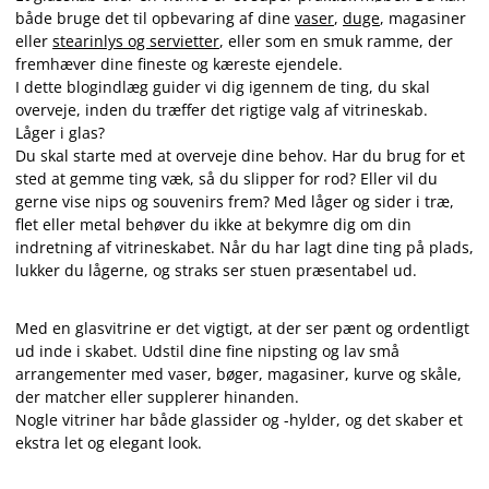
både bruge det til opbevaring af dine
vaser
,
duge
, magasiner
eller
stearinlys og servietter
, eller som en smuk ramme, der
fremhæver dine fineste og kæreste ejendele.
I dette blogindlæg guider vi dig igennem de ting, du skal
overveje, inden du træffer det rigtige valg af vitrineskab.
Låger i glas?
Du skal starte med at overveje dine behov. Har du brug for et
sted at gemme ting væk, så du slipper for rod? Eller vil du
gerne vise nips og souvenirs frem? Med låger og sider i træ,
flet eller metal behøver du ikke at bekymre dig om din
indretning af vitrineskabet. Når du har lagt dine ting på plads,
lukker du lågerne, og straks ser stuen præsentabel ud.
Med en glasvitrine er det vigtigt, at der ser pænt og ordentligt
ud inde i skabet. Udstil dine fine nipsting og lav små
arrangementer med vaser, bøger, magasiner, kurve og skåle,
der matcher eller supplerer hinanden.
Nogle vitriner har både glassider og -hylder, og det skaber et
ekstra let og elegant look.