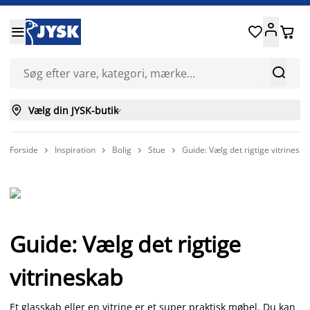






Vælg din JYSK-butik

Forside
Inspiration
Bolig
Stue
Guide: Vælg det rigtige vitrineska




Guide: Vælg det rigtige
vitrineskab
Et glasskab eller en vitrine er et super praktisk møbel. Du kan