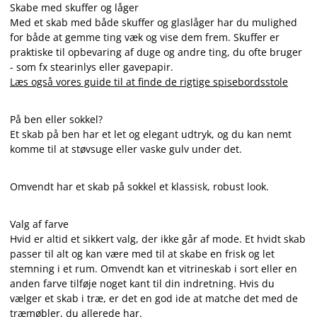
Skabe med skuffer og låger
Med et skab med både skuffer og glaslåger har du mulighed
for både at gemme ting væk og vise dem frem. Skuffer er
praktiske til opbevaring af duge og andre ting, du ofte bruger
- som fx stearinlys eller gavepapir.
Læs også vores guide til at finde de rigtige spisebordsstole
På ben eller sokkel?
Et skab på ben har et let og elegant udtryk, og du kan nemt
komme til at støvsuge eller vaske gulv under det.
Omvendt har et skab på sokkel et klassisk, robust look.
Valg af farve
Hvid er altid et sikkert valg, der ikke går af mode. Et hvidt skab
passer til alt og kan være med til at skabe en frisk og let
stemning i et rum. Omvendt kan et vitrineskab i sort eller en
anden farve tilføje noget kant til din indretning. Hvis du
vælger et skab i træ, er det en god ide at matche det med de
træmøbler, du allerede har.