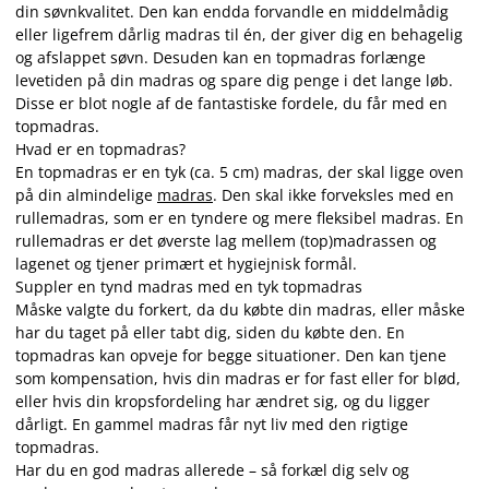
din søvnkvalitet. Den kan endda forvandle en middelmådig
eller ligefrem dårlig madras til én, der giver dig en behagelig
og afslappet søvn. Desuden kan en topmadras forlænge
levetiden på din madras og spare dig penge i det lange løb.
Disse er blot nogle af de fantastiske fordele, du får med en
topmadras.
Hvad er en topmadras?
En topmadras er en tyk (ca. 5 cm) madras, der skal ligge oven
på din almindelige
madras
. Den skal ikke forveksles med en
rullemadras, som er en tyndere og mere fleksibel madras. En
rullemadras er det øverste lag mellem (top)madrassen og
lagenet og tjener primært et hygiejnisk formål.
Suppler en tynd madras med en tyk topmadras
Måske valgte du forkert, da du købte din madras, eller måske
har du taget på eller tabt dig, siden du købte den. En
topmadras kan opveje for begge situationer. Den kan tjene
som kompensation, hvis din madras er for fast eller for blød,
eller hvis din kropsfordeling har ændret sig, og du ligger
dårligt. En gammel madras får nyt liv med den rigtige
topmadras.
Har du en god madras allerede – så forkæl dig selv og