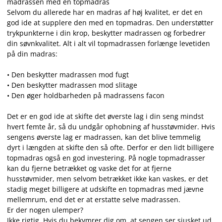
madrassen med en topmadras
Selvom du allerede har en madras af høj kvalitet, er det en
god ide at supplere den med en topmadras. Den understøtter
trykpunkterne i din krop, beskytter madrassen og forbedrer
din søvnkvalitet. Alt i alt vil topmadrassen forlænge levetiden
på din madras:
• Den beskytter madrassen mod fugt
• Den beskytter madrassen mod slitage
• Den øger holdbarheden på madrassens facon
Det er en god ide at skifte det øverste lag i din seng mindst
hvert femte år, så du undgår ophobning af husstøvmider. Hvis
sengens øverste lag er madrassen, kan det blive temmelig
dyrt i længden at skifte den så ofte. Derfor er den lidt billigere
topmadras også en god investering. På nogle topmadrasser
kan du fjerne betrækket og vaske det for at fjerne
husstøvmider, men selvom betrækket ikke kan vaskes, er det
stadig meget billigere at udskifte en topmadras med jævne
mellemrum, end det er at erstatte selve madrassen.
Er der nogen ulemper?
Ikke rigtig. Hvis du bekymrer dig om, at sengen ser sjusket ud,