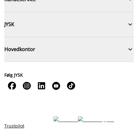

JYSK

Hovedkontor
Følg JYSK





Trustpilot