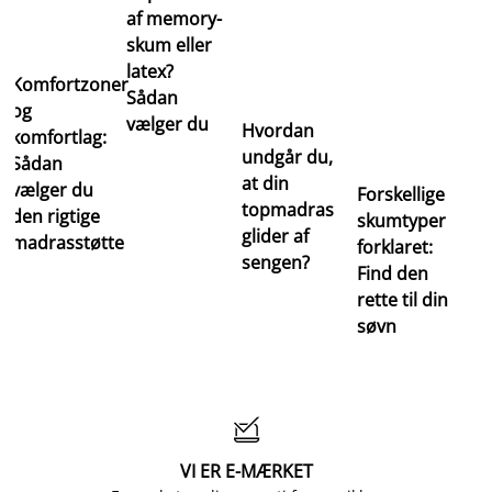
af memory-
skum eller
latex?
Komfortzoner
Sådan
og
vælger du
Hvordan
komfortlag:
undgår du,
Sådan
at din
vælger du
Forskellige
topmadras
den rigtige
skumtyper
glider af
madrasstøtte
forklaret:
sengen?
Find den
rette til din
søvn

VI ER E-MÆRKET