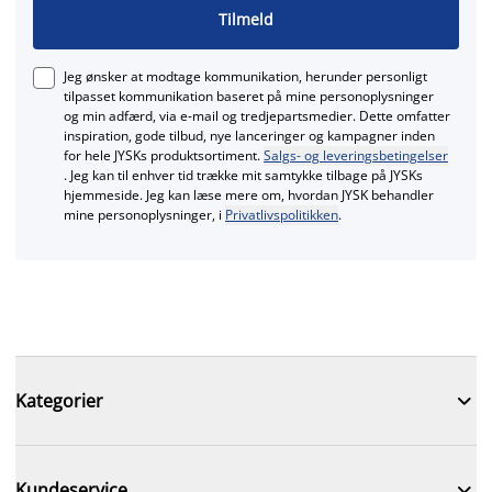
Tilmeld
Jeg ønsker at modtage kommunikation, herunder personligt
tilpasset kommunikation baseret på mine personoplysninger
og min adfærd, via e‑mail og tredjepartsmedier. Dette omfatter
inspiration, gode tilbud, nye lanceringer og kampagner inden
for hele JYSKs produktsortiment.
Salgs- og leveringsbetingelser
. Jeg kan til enhver tid trække mit samtykke tilbage på JYSKs
hjemmeside. Jeg kan læse mere om, hvordan JYSK behandler
mine personoplysninger, i
Privatlivspolitikken
.

Kategorier

Kundeservice