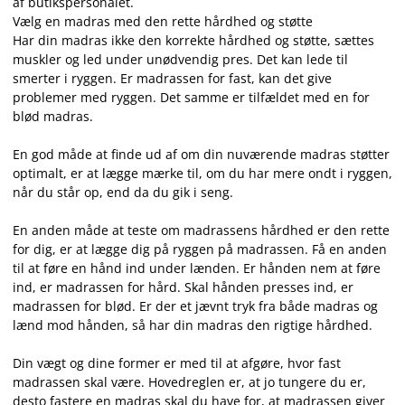
af butikspersonalet.
Vælg en madras med den rette hårdhed og støtte
Har din madras ikke den korrekte hårdhed og støtte, sættes
muskler og led under unødvendig pres. Det kan lede til
smerter i ryggen. Er madrassen for fast, kan det give
problemer med ryggen. Det samme er tilfældet med en for
blød madras.
En god måde at finde ud af om din nuværende madras støtter
optimalt, er at lægge mærke til, om du har mere ondt i ryggen,
når du står op, end da du gik i seng.
En anden måde at teste om madrassens hårdhed er den rette
for dig, er at lægge dig på ryggen på madrassen. Få en anden
til at føre en hånd ind under lænden. Er hånden nem at føre
ind, er madrassen for hård. Skal hånden presses ind, er
madrassen for blød. Er der et jævnt tryk fra både madras og
lænd mod hånden, så har din madras den rigtige hårdhed.
Din vægt og dine former er med til at afgøre, hvor fast
madrassen skal være. Hovedreglen er, at jo tungere du er,
desto fastere en madras skal du have for, at madrassen giver