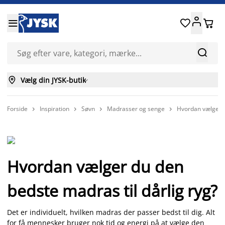






Vælg din JYSK-butik

Forside
Inspiration
Søvn
Madrasser og senge
Hvordan vælger d




Hvordan vælger du den
bedste madras til dårlig ryg?
Det er individuelt, hvilken madras der passer bedst til dig. Alt
for få mennesker bruger nok tid og energi på at vælge den