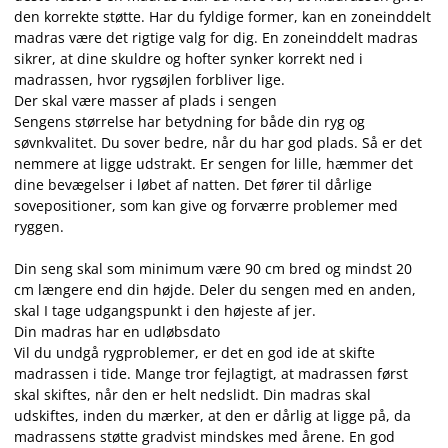
den korrekte støtte. Har du fyldige former, kan en zoneinddelt
madras være det rigtige valg for dig. En zoneinddelt madras
sikrer, at dine skuldre og hofter synker korrekt ned i
madrassen, hvor rygsøjlen forbliver lige.
Der skal være masser af plads i sengen
Sengens størrelse har betydning for både din ryg og
søvnkvalitet. Du sover bedre, når du har god plads. Så er det
nemmere at ligge udstrakt. Er sengen for lille, hæmmer det
dine bevægelser i løbet af natten. Det fører til dårlige
sovepositioner, som kan give og forværre problemer med
ryggen.
Din seng skal som minimum være 90 cm bred og mindst 20
cm længere end din højde. Deler du sengen med en anden,
skal I tage udgangspunkt i den højeste af jer.
Din madras har en udløbsdato
Vil du undgå rygproblemer, er det en god ide at skifte
madrassen i tide. Mange tror fejlagtigt, at madrassen først
skal skiftes, når den er helt nedslidt. Din madras skal
udskiftes, inden du mærker, at den er dårlig at ligge på, da
madrassens støtte gradvist mindskes med årene. En god