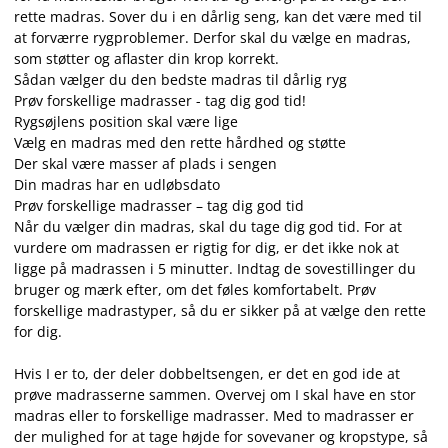
rette madras. Sover du i en dårlig seng, kan det være med til
at forværre rygproblemer. Derfor skal du vælge en madras,
som støtter og aflaster din krop korrekt.
Sådan vælger du den bedste madras til dårlig ryg
Prøv forskellige madrasser - tag dig god tid!
Rygsøjlens position skal være lige
Vælg en madras med den rette hårdhed og støtte
Der skal være masser af plads i sengen
Din madras har en udløbsdato
Prøv forskellige madrasser – tag dig god tid
Når du vælger din madras, skal du tage dig god tid. For at
vurdere om madrassen er rigtig for dig, er det ikke nok at
ligge på madrassen i 5 minutter. Indtag de sovestillinger du
bruger og mærk efter, om det føles komfortabelt. Prøv
forskellige madrastyper, så du er sikker på at vælge den rette
for dig.
Hvis I er to, der deler dobbeltsengen, er det en god ide at
prøve madrasserne sammen. Overvej om I skal have en stor
madras eller to forskellige madrasser. Med to madrasser er
der mulighed for at tage højde for sovevaner og kropstype, så