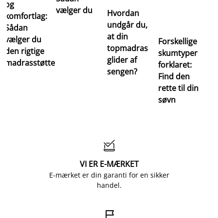
og
vælger du
Hvordan
komfortlag:
undgår du,
Sådan
at din
vælger du
Forskellige
topmadras
den rigtige
skumtyper
glider af
madrasstøtte
forklaret:
sengen?
Find den
rette til din
søvn

VI ER E-MÆRKET
E-mærket er din garanti for en sikker
handel.
