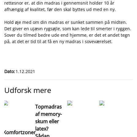
rettesnor er, at din madras i gennemsnit holder 10 år
afhængig af kvalitet, før den skal byttes ud med en ny.
Hold øje med om din madras er sunket sammen på midten.
Det giver en ujævn rygsøjle, som kan lede til smerter i ryggen.
Sover du tilmed bedre ude end hjemme, er det et andet tegn
på, at det er tid til at få en ny madras i soveværelset.
Dato
:
1.12.2021
Udforsk mere
Topmadras
af memory-
skum eller
latex?
Komfortzoner
Sådan