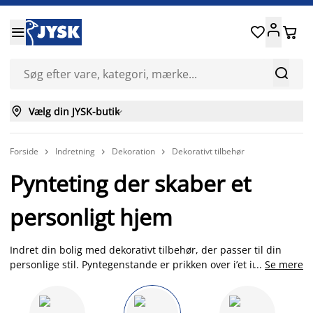






Vælg din JYSK-butik

Forside
Indretning
Dekoration
Dekorativt tilbehør



Pynteting der skaber et
personligt hjem
Indret din bolig med dekorativt tilbehør, der passer til din
personlige stil. Pyntegenstande er prikken over i’et inden for
...
Se mere
boliginteriør. Her er det ikke længere det funktionelle der
fylder, men det visuelle udtryk, som har førsteprioritet. Hos
JYSK har vi et stort udvalg af forskellige pynteting til hjemmet.