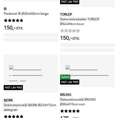
FAST LAV PRIS
IB
Piedestal IB Ø30xH60cm beige
TORLEIF
Dekorationsbakke TORLEIF










Ø32xH4cm brun
150,-
/STK.










150,-
/STK.
Nyhed
FAST LAV PRIS
FAST LAV PRIS
BRUNO
Dekorationsskål BRUNO
BJORK
Ø30xH10cm sort
Dekorationsskål BJORK Ø23xH15cm
æblegrøn



















