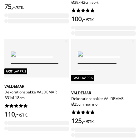
Ø39xH2cm sort
75,-
/STK.










100,-
/STK.
FAST LAV PRIS
FAST LAV PRIS
VALDEMAR
Dekorationsbakke VALDEMAR
VALDEMAR
B31xL18cm
Dekorationsbakke VALDEMAR
Ø25cm marmor




















110,-
/STK.
125,-
/STK.