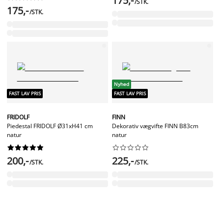
175,-
/STK.
175,-
/STK.
Nyhed
FAST LAV PRIS
FAST LAV PRIS
FRIDOLF
FINN
Piedestal FRIDOLF Ø31xH41 cm
Dekorativ vægvifte FINN B83cm
natur
natur




















200,-
225,-
/STK.
/STK.