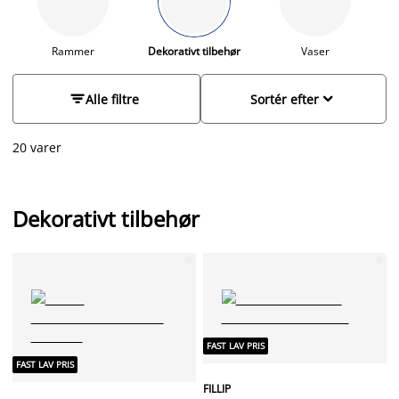
Lige fra dekorationsbakker, til piedestaler og dekorationsskåle.
Gå på opdagelse i vores sortiment, og find den perfekte
udsmykning til din boligstil.
Rammer
Dekorativt tilbehør
Vaser


Alle filtre
Sortér efter
20 varer
Dekorativt tilbehør
FAST LAV PRIS
FAST LAV PRIS
FILLIP