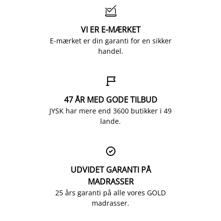

VI ER E-MÆRKET
E-mærket er din garanti for en sikker
handel.

47 ÅR MED GODE TILBUD
JYSK har mere end 3600 butikker i 49
lande.

UDVIDET GARANTI PÅ
MADRASSER
25 års garanti på alle vores GOLD
madrasser.