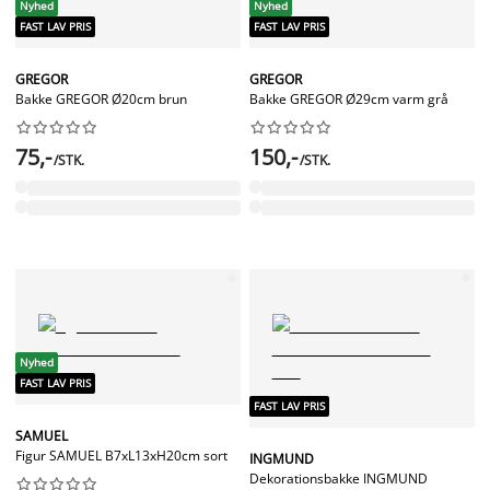
Nyhed
Nyhed
FAST LAV PRIS
FAST LAV PRIS
GREGOR
GREGOR
Bakke GREGOR Ø20cm brun
Bakke GREGOR Ø29cm varm grå




















75,-
150,-
/STK.
/STK.
Nyhed
FAST LAV PRIS
FAST LAV PRIS
SAMUEL
Figur SAMUEL B7xL13xH20cm sort
INGMUND
Dekorationsbakke INGMUND









