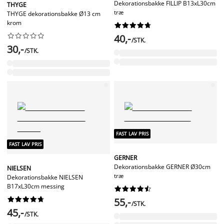
Dekorationsbakke FILLIP B13xL30cm
THYGE
træ
THYGE dekorationsbakke Ø13 cm
krom




















40,-
/STK.
30,-
/STK.
FAST LAV PRIS
FAST LAV PRIS
GERNER
Dekorationsbakke GERNER Ø30cm
NIELSEN
træ
Dekorationsbakke NIELSEN
B17xL30cm messing




















55,-
/STK.
45,-
/STK.