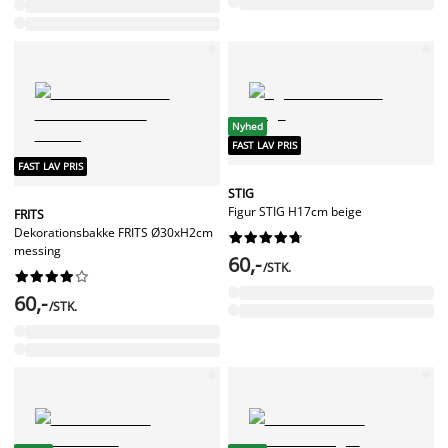
Nyhed
FAST LAV PRIS
FAST LAV PRIS
STIG
Figur STIG H17cm beige
FRITS
Dekorationsbakke FRITS Ø30xH2cm










messing
60,-
/STK.










60,-
/STK.