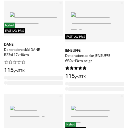
Nyhed
FAST LAV PRIS
FAST LAV PRIS
DANE
Dekorationsskål DANE
JENSUFFE
B23xL17xH8cm
Dekorationsbakke JENSUFFE
Ø30xH3cm beige




















115,-
/STK.
115,-
/STK.
Nyhed