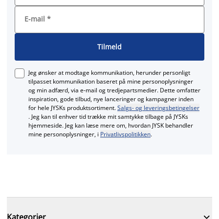
E-mail
*
Tilmeld
Jeg ønsker at modtage kommunikation, herunder personligt
tilpasset kommunikation baseret på mine personoplysninger
og min adfærd, via e‑mail og tredjepartsmedier. Dette omfatter
inspiration, gode tilbud, nye lanceringer og kampagner inden
for hele JYSKs produktsortiment.
Salgs- og leveringsbetingelser
. Jeg kan til enhver tid trække mit samtykke tilbage på JYSKs
hjemmeside. Jeg kan læse mere om, hvordan JYSK behandler
mine personoplysninger, i
Privatlivspolitikken
.

Kategorier