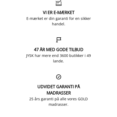

VI ER E-MÆRKET
E-mærket er din garanti for en sikker
handel.

47 ÅR MED GODE TILBUD
JYSK har mere end 3600 butikker i 49
lande.

UDVIDET GARANTI PÅ
MADRASSER
25 års garanti på alle vores GOLD
madrasser.