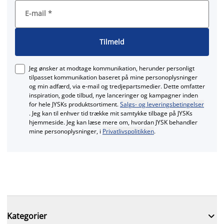
E-mail
*
Tilmeld
Jeg ønsker at modtage kommunikation, herunder personligt
tilpasset kommunikation baseret på mine personoplysninger
og min adfærd, via e‑mail og tredjepartsmedier. Dette omfatter
inspiration, gode tilbud, nye lanceringer og kampagner inden
for hele JYSKs produktsortiment.
Salgs- og leveringsbetingelser
. Jeg kan til enhver tid trække mit samtykke tilbage på JYSKs
hjemmeside. Jeg kan læse mere om, hvordan JYSK behandler
mine personoplysninger, i
Privatlivspolitikken
.

Kategorier