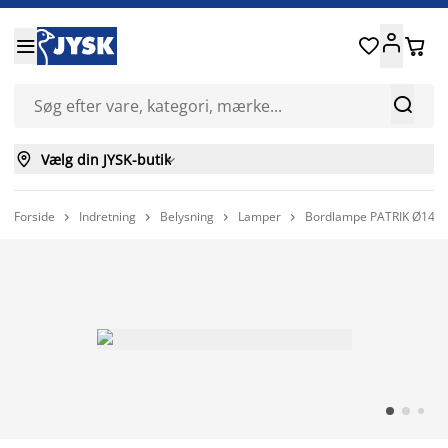






Vælg din JYSK-butik

Forside
Indretning
Belysning
Lamper
Bordlampe PATRIK Ø14xH



