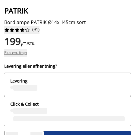
PATRIK
Bordlampe PATRIK Ø14xH45cm sort
(
91
)










199,-
/STK.
Plus evt. fragt
Levering eller afhentning?
Levering
Click & Collect