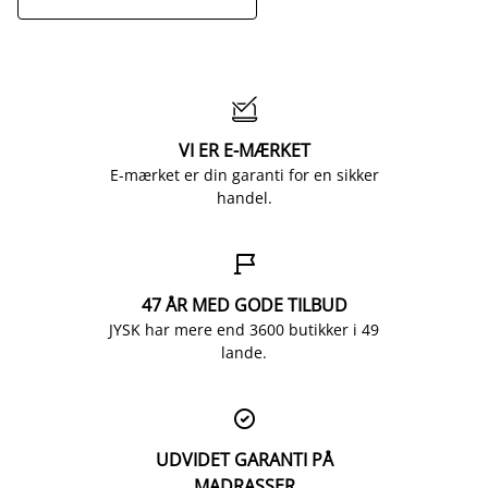

VI ER E-MÆRKET
E-mærket er din garanti for en sikker
handel.

47 ÅR MED GODE TILBUD
JYSK har mere end 3600 butikker i 49
lande.

UDVIDET GARANTI PÅ
MADRASSER