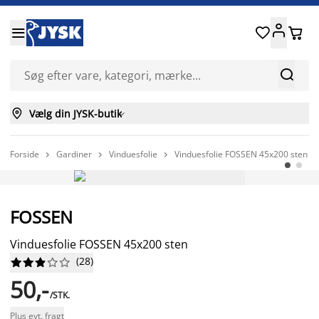






Vælg din JYSK-butik

Forside
Gardiner
Vinduesfolie
Vinduesfolie FOSSEN 45x200 sten



FAST LAV PRIS
FOSSEN
Vinduesfolie FOSSEN 45x200 sten
(
28
)










50,-
/STK.
Plus evt. fragt