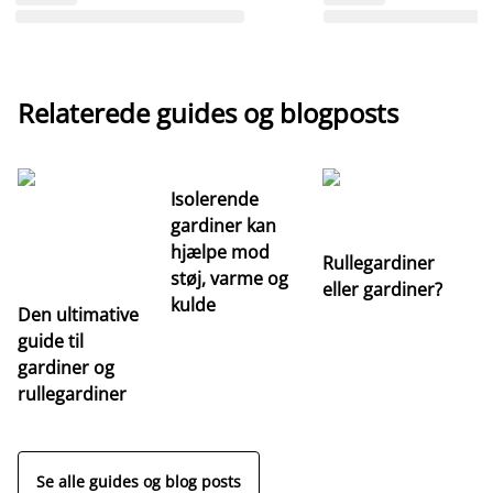
Relaterede guides og blogposts
Isolerende
gardiner kan
hjælpe mod
Rullegardiner
støj, varme og
eller gardiner?
kulde
Den ultimative
Va
guide til
m
gardiner og
ga
rullegardiner
a
s
Se alle guides og blog posts