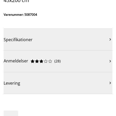
45x200 cm
Varenummer: 5087004
Specifikationer

Anmeldelser
(
28
)











Levering
