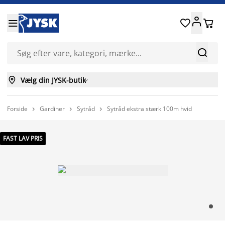






Vælg din JYSK-butik

Forside
Gardiner
Sytråd
Sytråd ekstra stærk 100m hvid



FAST LAV PRIS