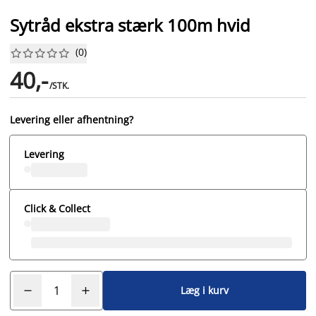
Sytråd ekstra stærk 100m hvid
(
0
)










40,-
/STK.
Levering eller afhentning?
Levering
Click & Collect
Læg i kurv