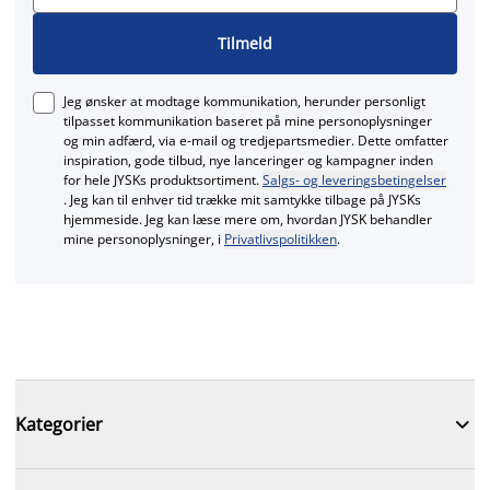
Tilmeld
Jeg ønsker at modtage kommunikation, herunder personligt
tilpasset kommunikation baseret på mine personoplysninger
og min adfærd, via e‑mail og tredjepartsmedier. Dette omfatter
inspiration, gode tilbud, nye lanceringer og kampagner inden
for hele JYSKs produktsortiment.
Salgs- og leveringsbetingelser
. Jeg kan til enhver tid trække mit samtykke tilbage på JYSKs
hjemmeside. Jeg kan læse mere om, hvordan JYSK behandler
mine personoplysninger, i
Privatlivspolitikken
.

Kategorier