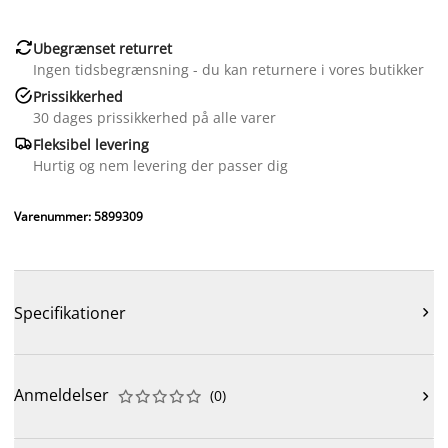

Ubegrænset returret
Ingen tidsbegrænsning - du kan returnere i vores butikker

Prissikkerhed
30 dages prissikkerhed på alle varer

Fleksibel levering
Hurtig og nem levering der passer dig
Varenummer: 5899309
Specifikationer

Anmeldelser
(
0
)










