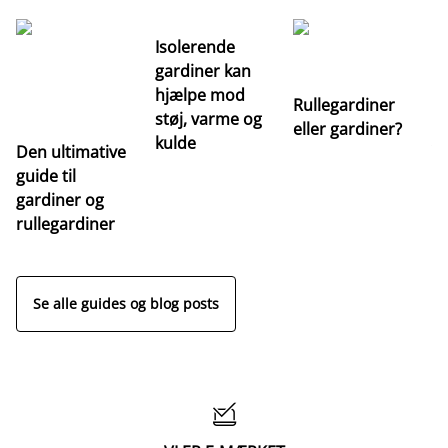
Isolerende
gardiner kan
hjælpe mod
Rullegardiner
støj, varme og
eller gardiner?
kulde
Den ultimative
Va
guide til
m
gardiner og
ga
rullegardiner
a
s
Se alle guides og blog posts
