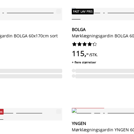
FAST LAV PRIS
BOLGA
gardin BOLGA 60x170cm sort
Mørklægningsgardin BOLGA 6










115,-
/STK.
+ flere størrelser
-29%
Så længe lager haves
es
YNGEN
Mørklægningsgardin YNGEN 6