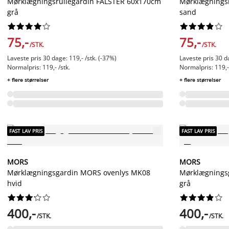
Mørklægningsrullegardin FALSTER 60x170cm
Mørklægnings
grå
sand




















75,-
75,-
/STK.
/STK.
Laveste pris 30 dage: 119,- /stk. (-37%)
Laveste pris 30 da
Normalpris: 119,- /stk.
Normalpris: 119,- 
+ flere størrelser
+ flere størrelser
FAST LAV PRIS
FAST LAV PRIS
MORS
MORS
Mørklægningsgardin MORS ovenlys MK08
Mørklægnings
hvid
grå




















400,-
400,-
/STK.
/STK.