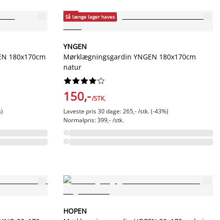
-43%
Så længe lager haves
YNGEN
GEN 180x170cm
Mørklægningsgardin YNGEN 180x170cm
natur










150,-
/STK.
%)
Laveste pris 30 dage: 265,- /stk. (-43%)
Normalpris: 399,- /stk.
HOPEN