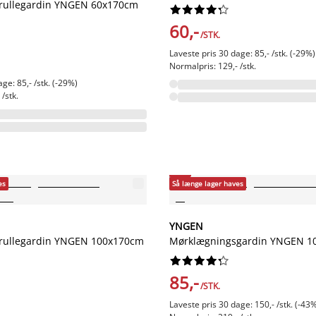
rullegardin YNGEN 60x170cm










60,-
/STK.
Laveste pris 30 dage: 85,- /stk. (-29%)
Normalpris: 129,- /stk.
ge: 85,- /stk. (-29%)
/stk.
-43%
es
Så længe lager haves
YNGEN
rullegardin YNGEN 100x170cm
Mørklægningsgardin YNGEN 1










85,-
/STK.
Laveste pris 30 dage: 150,- /stk. (-43