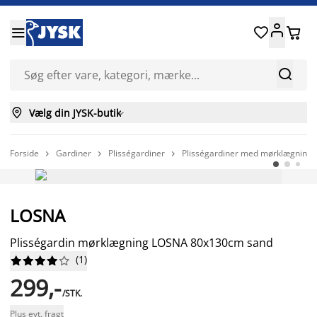






Vælg din JYSK-butik

Forside
Gardiner
Plisségardiner
Plisségardiner med mørklægning



LOSNA
Plisségardin mørklægning LOSNA 80x130cm sand
(
1
)










299,-
/STK.
Plus evt. fragt