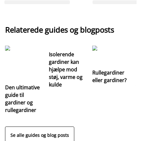
Relaterede guides og blogposts
Isolerende
gardiner kan
hjælpe mod
Rullegardiner
støj, varme og
eller gardiner?
kulde
Den ultimative
Va
guide til
m
gardiner og
ga
rullegardiner
a
s
Se alle guides og blog posts