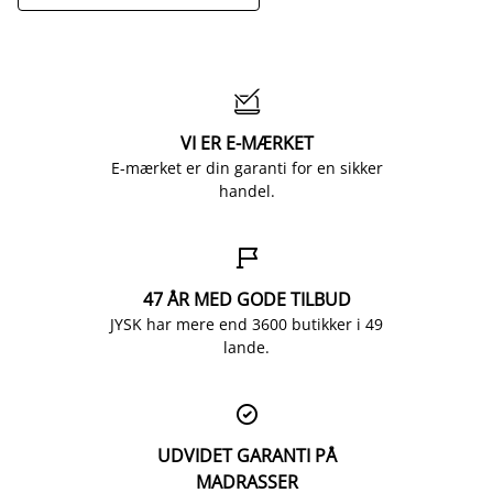

VI ER E-MÆRKET
E-mærket er din garanti for en sikker
handel.

47 ÅR MED GODE TILBUD
JYSK har mere end 3600 butikker i 49
lande.

UDVIDET GARANTI PÅ
MADRASSER