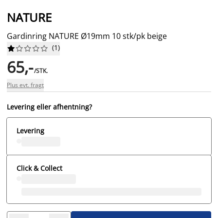
NATURE
Gardinring NATURE Ø19mm 10 stk/pk beige
(
1
)










65,-
/STK.
Plus evt. fragt
Levering eller afhentning?
Levering
Click & Collect