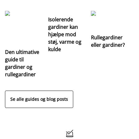
Isolerende
gardiner kan
hjælpe mod
Rullegardiner
støj, varme og
eller gardiner?
kulde
Den ultimative
Va
guide til
m
gardiner og
ga
rullegardiner
a
s
Se alle guides og blog posts
