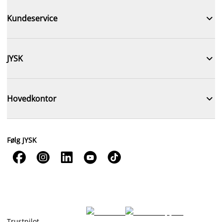

Kundeservice

JYSK

Hovedkontor
Følg JYSK





Trustpilot