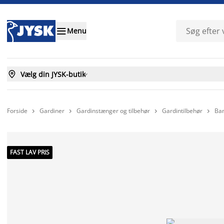

Menu

Vælg din JYSK-butik

Forside
Gardiner
Gardinstænger og tilbehør
Gardintilbehør
Ban




FAST LAV PRIS