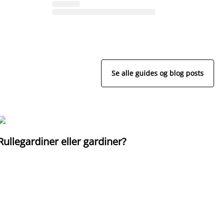
Se alle guides og blog posts
Rullegardiner eller gardiner?
V
s