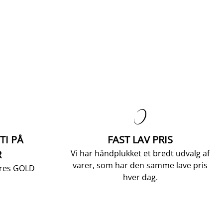

TI PÅ
FAST LAV PRIS
R
Vi har håndplukket et bredt udvalg af
varer, som har den samme lave pris
vores GOLD
hver dag.