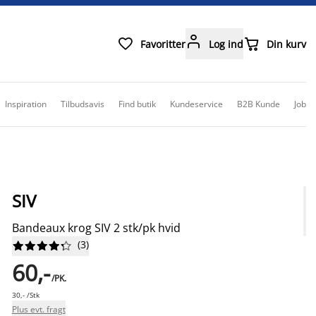



Favoritter
Log ind
Din kurv
Inspiration
Tilbudsavis
Find butik
Kundeservice
B2B Kunde
Job
SIV
Bandeaux krog SIV 2 stk/pk hvid
(
3
)










60,-
/PK.
30,- /Stk
Plus evt. fragt