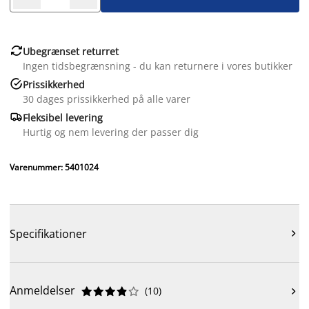

Ubegrænset returret
Ingen tidsbegrænsning - du kan returnere i vores butikker

Prissikkerhed
30 dages prissikkerhed på alle varer

Fleksibel levering
Hurtig og nem levering der passer dig
Varenummer: 5401024
Specifikationer

Anmeldelser
(
10
)










