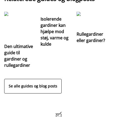
Isolerende
gardiner kan
hjælpe mod
Rullegardiner
støj, varme og
eller gardiner?
kulde
Den ultimative
Va
guide til
m
gardiner og
ga
rullegardiner
a
s
Se alle guides og blog posts
