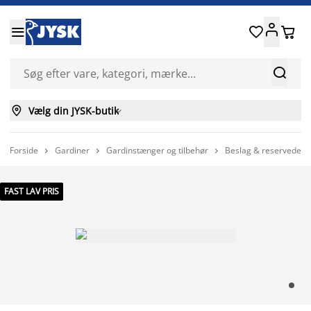






Vælg din JYSK-butik

Forside
Gardiner
Gardinstænger og tilbehør
Beslag & reservedele t



FAST LAV PRIS