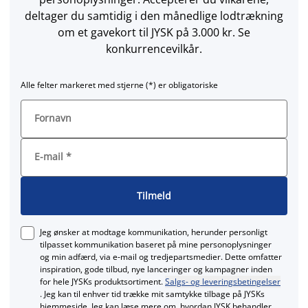
deltager du samtidig i den månedlige lodtrækning
om et gavekort til JYSK på 3.000 kr. Se
konkurrencevilkår.
Alle felter markeret med stjerne (*) er obligatoriske
Fornavn
E-mail
*
Tilmeld
Jeg ønsker at modtage kommunikation, herunder personligt
tilpasset kommunikation baseret på mine personoplysninger
og min adfærd, via e‑mail og tredjepartsmedier. Dette omfatter
inspiration, gode tilbud, nye lanceringer og kampagner inden
for hele JYSKs produktsortiment.
Salgs- og leveringsbetingelser
. Jeg kan til enhver tid trække mit samtykke tilbage på JYSKs
hjemmeside. Jeg kan læse mere om, hvordan JYSK behandler