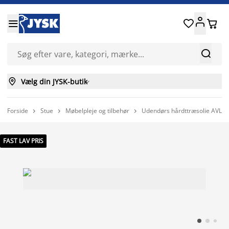






Vælg din JYSK-butik

Forside
Stue
Møbelpleje og tilbehør
Udendørs hårdttræsolie AVLU



FAST LAV PRIS