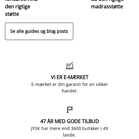
fo
den rigtige
madrasstøtte
o
støtte
Se alle guides og blog posts

VI ER E-MÆRKET
E-mærket er din garanti for en sikker
handel.

47 ÅR MED GODE TILBUD
JYSK har mere end 3600 butikker i 49
lande.