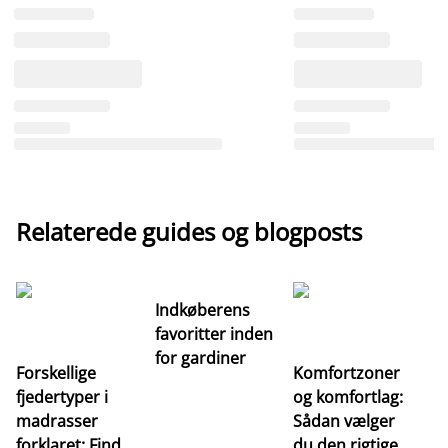
Relaterede guides og blogposts
Indkøberens
favoritter inden
for gardiner
Forskellige
Komfortzoner
fjedertyper i
og komfortlag:
I
madrasser
Sådan vælger
fa
forklaret: Find
du den rigtige