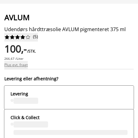
AVLUM
Udendørs hårdttræsolie AVLUM pigmenteret 375 ml
(
5
)










100,-
/STK.
266,67 /Liter
Plus evt. fragt
Levering eller afhentning?
Levering
Click & Collect