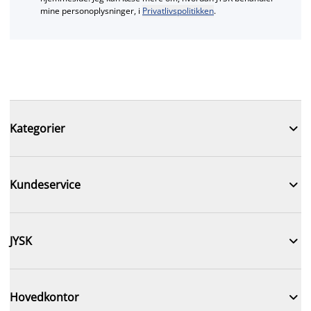
mine personoplysninger, i
Privatlivspolitikken
.

Kategorier

Kundeservice

JYSK

Hovedkontor