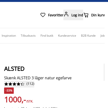



Favoritter
Log ind
Din kurv
Inspiration
Tilbudsavis
Find butik
Kundeservice
B2B Kunde
Job
ALSTED
Skænk ALSTED 3 låger natur egefarve
(
112
)










-33%
1000,-
/STK.