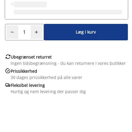
Læg i kurv

Ubegrænset returret
Ingen tidsbegrænsning - du kan returnere i vores butikker

Prissikkerhed
30 dages prissikkerhed på alle varer

Fleksibel levering
Hurtig og nem levering der passer dig