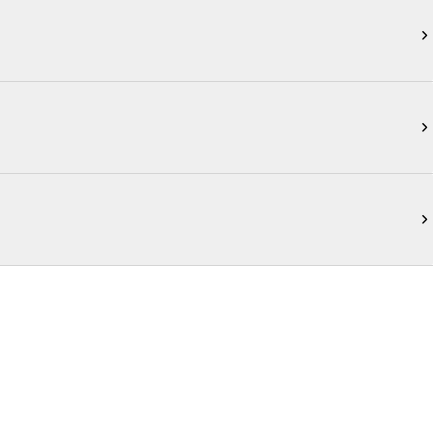


