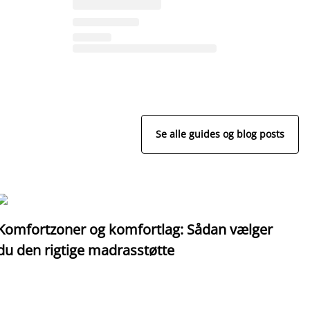
Se alle guides og blog posts
Komfortzoner og komfortlag: Sådan vælger
I
du den rigtige madrasstøtte
o