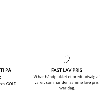

TI PÅ
FAST LAV PRIS
R
Vi har håndplukket et bredt udvalg af
varer, som har den samme lave pris
vores GOLD
hver dag.