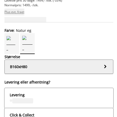
Laveste pris 30 dage: 1499,- /stk. (-33%)
Normalpris: 1499,- /stk.
Plus evt. fragt
Farve
: Natur eg
Størrelse

B160xH80
Levering eller afhentning?
Levering
Click & Collect