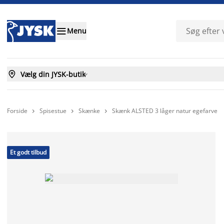

Menu

Vælg din JYSK-butik

Forside
Spisestue
Skænke
Skænk ALSTED 3 låger natur egefarve



Et godt tilbud