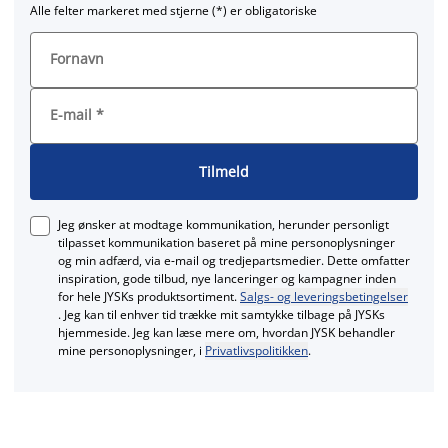
Alle felter markeret med stjerne (*) er obligatoriske
Fornavn
E-mail
*
Tilmeld
Jeg ønsker at modtage kommunikation, herunder personligt
tilpasset kommunikation baseret på mine personoplysninger
og min adfærd, via e‑mail og tredjepartsmedier. Dette omfatter
inspiration, gode tilbud, nye lanceringer og kampagner inden
for hele JYSKs produktsortiment.
Salgs- og leveringsbetingelser
. Jeg kan til enhver tid trække mit samtykke tilbage på JYSKs
hjemmeside. Jeg kan læse mere om, hvordan JYSK behandler
mine personoplysninger, i
Privatlivspolitikken
.