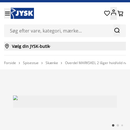






Vælg din JYSK-butik

Forside
Spisestue
Skænke
Overdel MARKSKEL 2 låger hvid/vild nat


