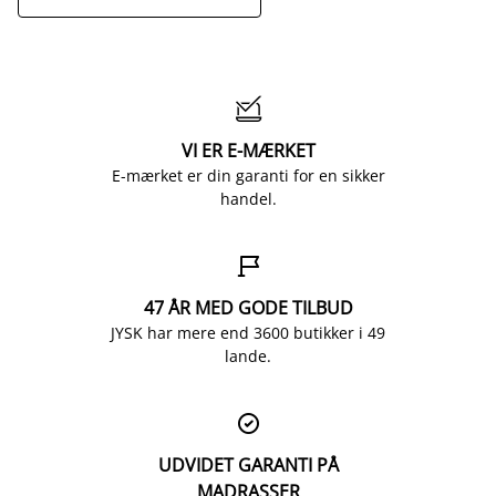

VI ER E-MÆRKET
E-mærket er din garanti for en sikker
handel.

47 ÅR MED GODE TILBUD
JYSK har mere end 3600 butikker i 49
lande.

UDVIDET GARANTI PÅ
MADRASSER