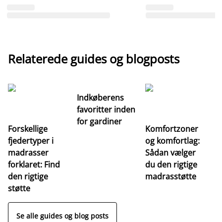
Relaterede guides og blogposts
Indkøberens
favoritter inden
for gardiner
Forskellige
Komfortzoner
fjedertyper i
og komfortlag:
I
madrasser
Sådan vælger
fa
forklaret: Find
du den rigtige
fo
den rigtige
madrasstøtte
o
støtte
Se alle guides og blog posts