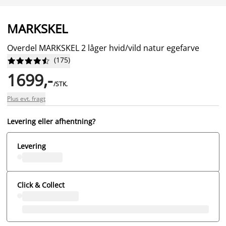
MARKSKEL
Overdel MARKSKEL 2 låger hvid/vild natur egefarve
(
175
)










1699,-
/STK.
Plus evt. fragt
Levering eller afhentning?
Levering
Click & Collect