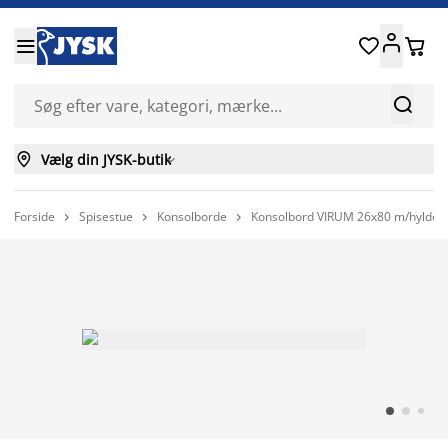






Vælg din JYSK-butik

Forside
Spisestue
Konsolborde
Konsolbord VIRUM 26x80 m/hylde 


