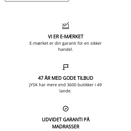

VI ER E-MÆRKET
E-mærket er din garanti for en sikker
handel.

47 ÅR MED GODE TILBUD
JYSK har mere end 3600 butikker i 49
lande.

UDVIDET GARANTI PÅ
MADRASSER