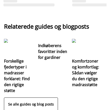
Relaterede guides og blogposts
Indkøberens
favoritter inden
for gardiner
Forskellige
Komfortzoner
fjedertyper i
og komfortlag:
I
madrasser
Sådan vælger
fa
forklaret: Find
du den rigtige
fo
den rigtige
madrasstøtte
o
støtte
Se alle guides og blog posts