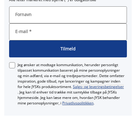
Fornavn
E-mail
*
Tilmeld
Jeg ønsker at modtage kommunikation, herunder personligt
tilpasset kommunikation baseret på mine personoplysninger
og min adfærd, via e‑mail og tredjepartsmedier. Dette omfatter
inspiration, gode tilbud, nye lanceringer og kampagner inden
for hele JYSKs produktsortiment.
Salgs- og leveringsbetingelser
. Jeg kan til enhver tid trække mit samtykke tilbage på JYSKs
hjemmeside. Jeg kan læse mere om, hvordan JYSK behandler
mine personoplysninger, i
Privatlivspolitikken
.