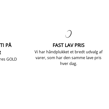

TI PÅ
FAST LAV PRIS
R
Vi har håndplukket et bredt udvalg af
varer, som har den samme lave pris
vores GOLD
hver dag.