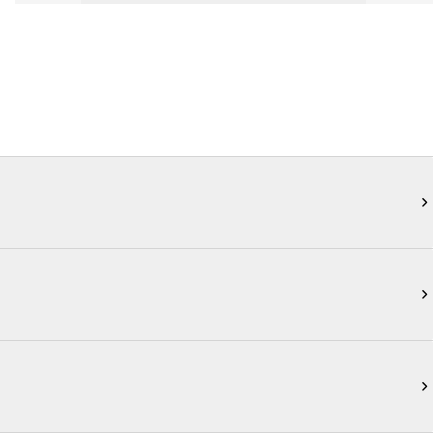


