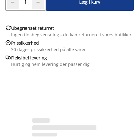
Læg i kurv

Ubegrænset returret
Ingen tidsbegrænsning - du kan returnere i vores butikker

Prissikkerhed
30 dages prissikkerhed på alle varer

Fleksibel levering
Hurtig og nem levering der passer dig