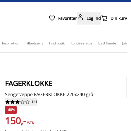



Favoritter
Log ind
Din kurv
Inspiration
Tilbudsavis
Find butik
Kundeservice
B2B Kunde
Job
FAGERKLOKKE
Sengetæppe FAGERKLOKKE 220x240 grå
(
2
)










-40%
150,-
/STK.