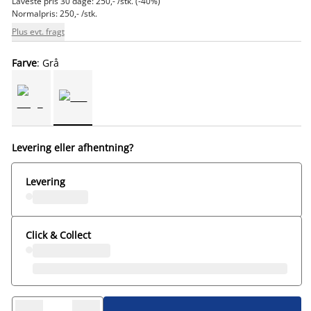
Laveste pris 30 dage: 250,- /stk. (-40%)
Normalpris: 250,- /stk.
Plus evt. fragt
Farve
: Grå
Levering eller afhentning?
Levering
Click & Collect