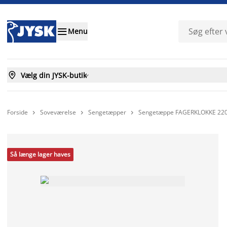

Menu

Vælg din JYSK-butik

Forside
Soveværelse
Sengetæpper
Sengetæppe FAGERKLOKKE 220



Så længe lager haves