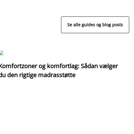
Se alle guides og blog posts
Komfortzoner og komfortlag: Sådan vælger
I
du den rigtige madrasstøtte
o