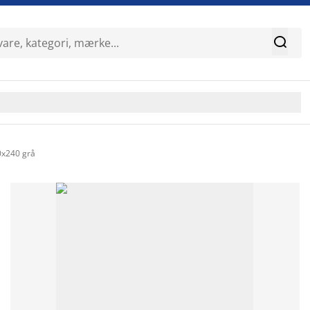

x240 grå