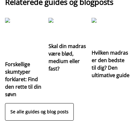
Relaterede guides og blogposts
G
Re
m
Skal din madras
Hvilken madras
være blød,
er den bedste
medium eller
Forskellige
til dig? Den
fast?
skumtyper
ultimative guide
forklaret: Find
den rette til din
søvn
Se alle guides og blog posts