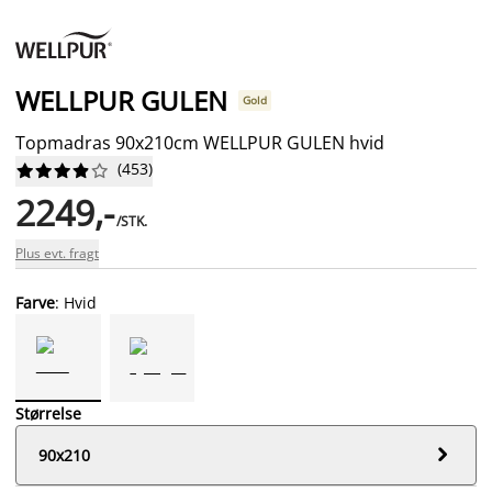
WELLPUR GULEN
Gold
Topmadras 90x210cm WELLPUR GULEN hvid
(
453
)










2249,-
/STK.
Plus evt. fragt
Farve
: Hvid
Størrelse

90x210