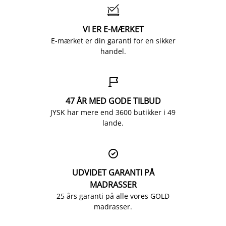

VI ER E-MÆRKET
E-mærket er din garanti for en sikker
handel.

47 ÅR MED GODE TILBUD
JYSK har mere end 3600 butikker i 49
lande.

UDVIDET GARANTI PÅ
MADRASSER
25 års garanti på alle vores GOLD
madrasser.