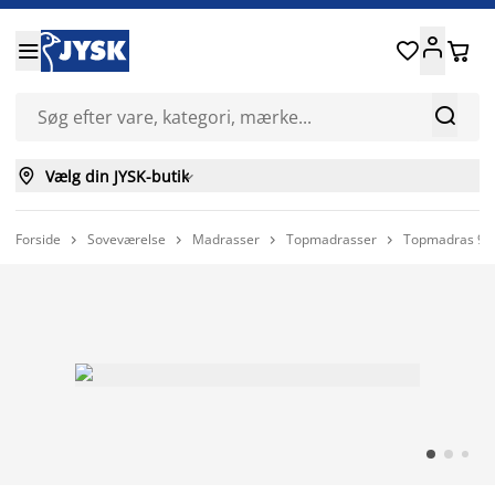






Vælg din JYSK-butik

Forside
Soveværelse
Madrasser
Topmadrasser
Topmadras 90



