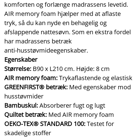
komforten og forlænge madrassens levetid.
AIR memory foam hjælper med at aflaste
tryk, så du kan nyde en behagelig og
afslappende nattesøvn. Som en ekstra fordel
har madrassens betræk
anti‑husstøvmideegenskaber.
Egenskaber
Størrelse:
B90 x L210 cm. Højde: 8 cm
AIR memory foam:
Trykaflastende og elastisk
GREENFIRST® betræk:
Med egenskaber mod
husstøvmider
Bambuskul:
Absorberer fugt og lugt
Quiltet betræk:
Med AIR memory foam
OEKO‑TEX® STANDARD 100:
Testet for
skadelige stoffer