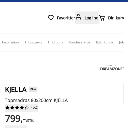



Favoritter
Log ind
Din kurv
Inspiration
Tilbudsavis
Find butik
Kundeservice
B2B Kunde
Job
KJELLA
Plus
Topmadras 80x200cm KJELLA
(
52
)










799,-
/STK.