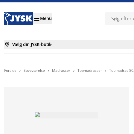

Menu

Vælg din JYSK-butik

Forside
Soveværelse
Madrasser
Topmadrasser
Topmadras 80



