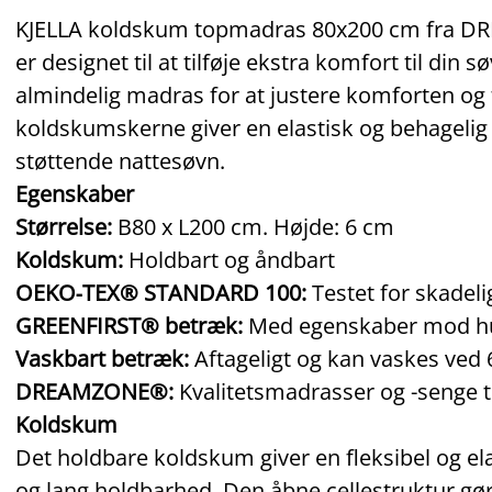
KJELLA koldskum topmadras 80x200 cm fra DR
er designet til at tilføje ekstra komfort til di
almindelig madras for at justere komforten og
koldskumskerne giver en elastisk og behagelig 
støttende nattesøvn.
Egenskaber
Størrelse:
B80 x L200 cm. Højde: 6 cm
Koldskum:
Holdbart og åndbart
OEKO‑TEX® STANDARD 100:
Testet for skadeli
GREENFIRST® betræk:
Med egenskaber mod h
Vaskbart betræk:
Aftageligt og kan vaskes ved
DREAMZONE®:
Kvalitetsmadrasser og -senge til
Koldskum
Det holdbare koldskum giver en fleksibel og e
og lang holdbarhed. Den åbne cellestruktur g