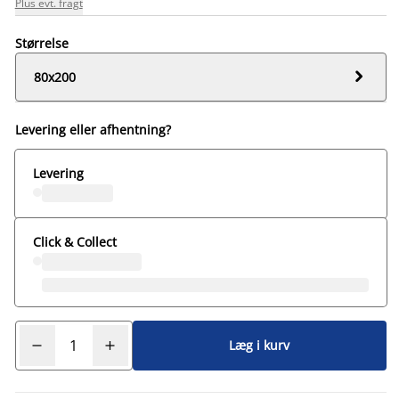
Plus evt. fragt
Størrelse

80x200
Levering eller afhentning?
Levering
Click & Collect
Læg i kurv