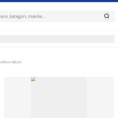

x200cm KJELLA