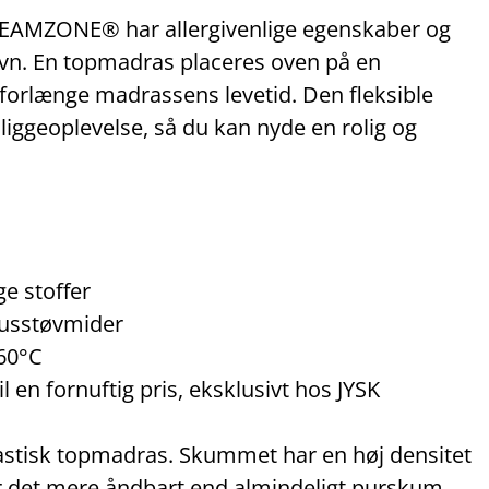
EAMZONE® har allergivenlige egenskaber og
n søvn. En topmadras placeres oven på en
 forlænge madrassens levetid. Den fleksible
liggeoplevelse, så du kan nyde en rolig og
ge stoffer
usstøvmider
 60°C
 en fornuftig pris, eksklusivt hos JYSK
lastisk topmadras. Skummet har en høj densitet
ør det mere åndbart end almindeligt purskum