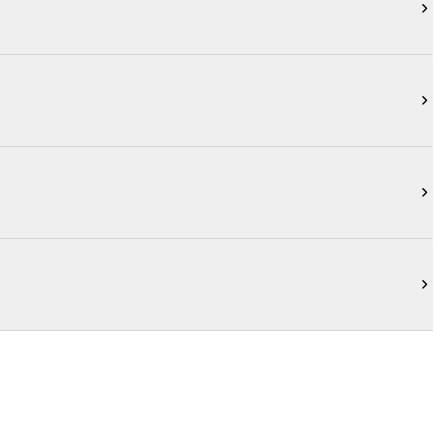



