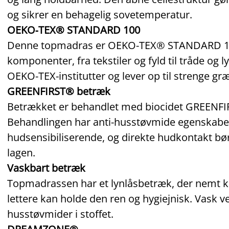
og sikrer en behagelig sovetemperatur.
OEKO‑TEX® STANDARD 100
Denne topmadras er OEKO‑TEX® STANDARD 100‑ce
komponenter, fra tekstiler og fyld til tråde og l
OEKO‑TEX‑institutter og lever op til strenge gr
GREENFIRST® betræk
Betrækket er behandlet med biocidet GREENFIR
Behandlingen har anti‑husstøvmide egenskaber.
hudsensibiliserende, og direkte hudkontakt b
lagen.
Vaskbart betræk
Topmadrassen har et lynlåsbetræk, der nemt k
lettere kan holde den ren og hygiejnisk. Vask v
husstøvmider i stoffet.