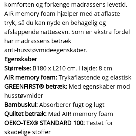
komforten og forlænge madrassens levetid.
AIR memory foam hjælper med at aflaste
tryk, så du kan nyde en behagelig og
afslappende nattesøvn. Som en ekstra fordel
har madrassens betræk
anti‑husstøvmideegenskaber.
Egenskaber
Størrelse:
B180 x L210 cm. Højde: 8 cm
AIR memory foam:
Trykaflastende og elastisk
GREENFIRST® betræk:
Med egenskaber mod
husstøvmider
Bambuskul:
Absorberer fugt og lugt
Quiltet betræk:
Med AIR memory foam
OEKO‑TEX® STANDARD 100:
Testet for
skadelige stoffer