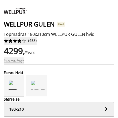
WELLPUR GULEN
Gold
Topmadras 180x210cm WELLPUR GULEN hvid
(
453
)










4299,-
/STK.
Plus evt. fragt
Farve
: Hvid
Størrelse

180x210