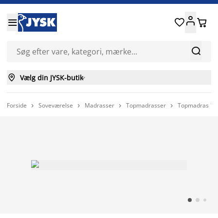






Vælg din JYSK-butik

Forside
Soveværelse
Madrasser
Topmadrasser
Topmadras 18



