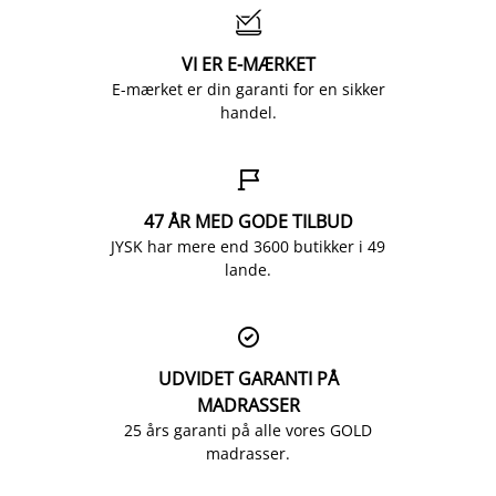

VI ER E-MÆRKET
E-mærket er din garanti for en sikker
handel.

47 ÅR MED GODE TILBUD
JYSK har mere end 3600 butikker i 49
lande.

UDVIDET GARANTI PÅ
MADRASSER
25 års garanti på alle vores GOLD
madrasser.