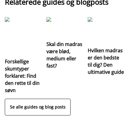
Relaterede guides og blogposts
G
Re
m
Skal din madras
Hvilken madras
være blød,
er den bedste
medium eller
Forskellige
til dig? Den
fast?
skumtyper
ultimative guide
forklaret: Find
den rette til din
søvn
Se alle guides og blog posts