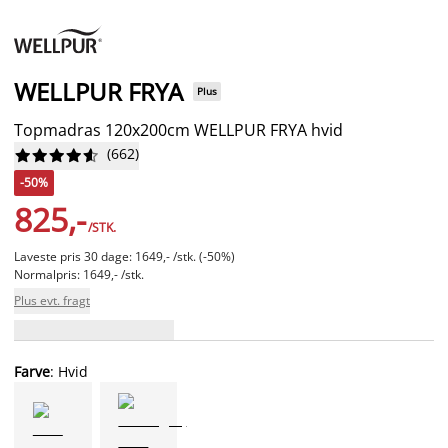
WELLPUR FRYA
Plus
Topmadras 120x200cm WELLPUR FRYA hvid
(
662
)










-50%
825,-
/STK.
Laveste pris 30 dage: 1649,- /stk. (-50%)
Normalpris: 1649,- /stk.
Plus evt. fragt
Farve
: Hvid