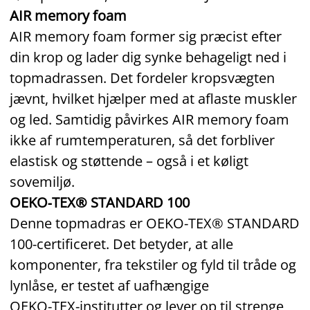
AIR memory foam
AIR memory foam former sig præcist efter
din krop og lader dig synke behageligt ned i
topmadrassen. Det fordeler kropsvægten
jævnt, hvilket hjælper med at aflaste muskler
og led. Samtidig påvirkes AIR memory foam
ikke af rumtemperaturen, så det forbliver
elastisk og støttende – også i et køligt
sovemiljø.
OEKO‑TEX® STANDARD 100
Denne topmadras er OEKO‑TEX® STANDARD
100‑certificeret. Det betyder, at alle
komponenter, fra tekstiler og fyld til tråde og
lynlåse, er testet af uafhængige
OEKO‑TEX‑institutter og lever op til strenge