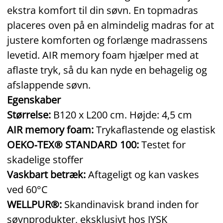
ekstra komfort til din søvn. En topmadras
placeres oven på en almindelig madras for at
justere komforten og forlænge madrassens
levetid. AIR memory foam hjælper med at
aflaste tryk, så du kan nyde en behagelig og
afslappende søvn.
Egenskaber
Størrelse:
B120 x L200 cm. Højde: 4,5 cm
AIR memory foam:
Trykaflastende og elastisk
OEKO‑TEX® STANDARD 100:
Testet for
skadelige stoffer
Vaskbart betræk:
Aftageligt og kan vaskes
ved 60°C
WELLPUR®:
Skandinavisk brand inden for
søvnprodukter, eksklusivt hos JYSK