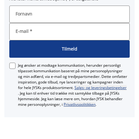
Fornavn
E-mail
*
Tilmeld
Jeg ønsker at modtage kommunikation, herunder personligt
tilpasset kommunikation baseret på mine personoplysninger
og min adfærd, via e‑mail og tredjepartsmedier. Dette omfatter
inspiration, gode tilbud, nye lanceringer og kampagner inden
for hele JYSKs produktsortiment.
Salgs- og leveringsbetingelser
. Jeg kan til enhver tid trække mit samtykke tilbage på JYSKs
hjemmeside. Jeg kan læse mere om, hvordan JYSK behandler
mine personoplysninger, i
Privatlivspolitikken
.