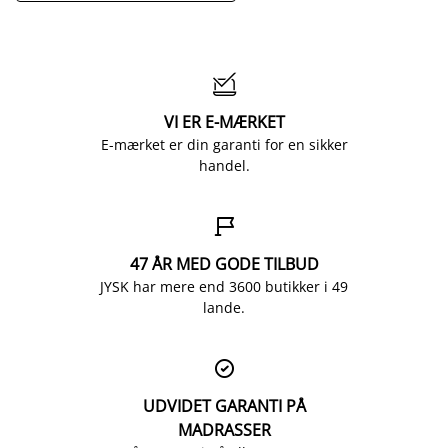

VI ER E-MÆRKET
E-mærket er din garanti for en sikker
handel.

47 ÅR MED GODE TILBUD
JYSK har mere end 3600 butikker i 49
lande.

UDVIDET GARANTI PÅ
MADRASSER