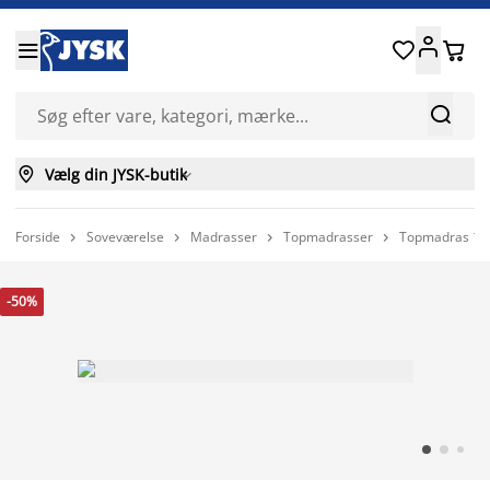






Vælg din JYSK-butik

Forside
Soveværelse
Madrasser
Topmadrasser
Topmadras 12




-50%