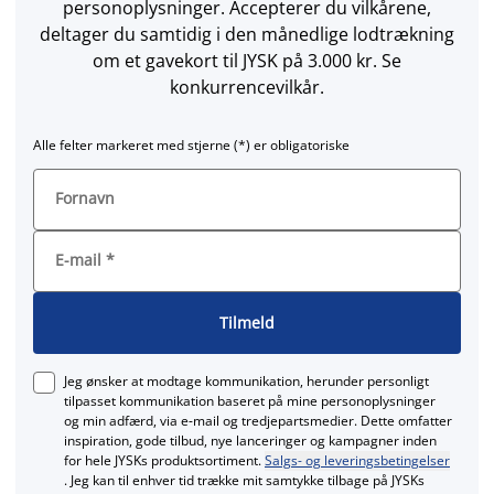
personoplysninger. Accepterer du vilkårene,
deltager du samtidig i den månedlige lodtrækning
om et gavekort til JYSK på 3.000 kr. Se
konkurrencevilkår.
Alle felter markeret med stjerne (*) er obligatoriske
Fornavn
E-mail
*
Tilmeld
Jeg ønsker at modtage kommunikation, herunder personligt
tilpasset kommunikation baseret på mine personoplysninger
og min adfærd, via e‑mail og tredjepartsmedier. Dette omfatter
inspiration, gode tilbud, nye lanceringer og kampagner inden
for hele JYSKs produktsortiment.
Salgs- og leveringsbetingelser
. Jeg kan til enhver tid trække mit samtykke tilbage på JYSKs