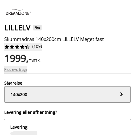
LILLELV
Plus
Skummadras 140x200cm LILLELV Meget fast
(
109
)










1999,-
/STK.
Plus evt. fragt
Størrelse

140x200
Levering eller afhentning?
Levering