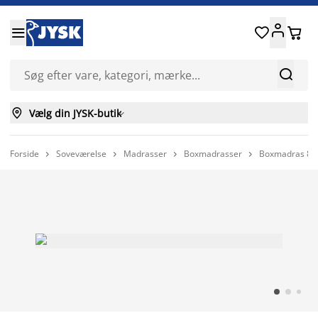






Vælg din JYSK-butik

Forside
Soveværelse
Madrasser
Boxmadrasser
Boxmadras 80



