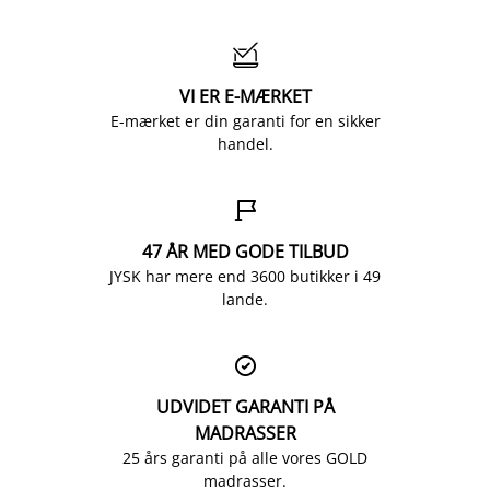

VI ER E-MÆRKET
E-mærket er din garanti for en sikker
handel.

47 ÅR MED GODE TILBUD
JYSK har mere end 3600 butikker i 49
lande.

UDVIDET GARANTI PÅ
MADRASSER
25 års garanti på alle vores GOLD
madrasser.