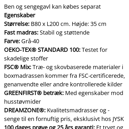
Ben og sengegavl kan købes separat
Egenskaber
Størrelse:
B80 x L200 cm. Højde: 35 cm
Fast madras:
Stabil og støttende
Farve:
Grå‑40
OEKO‑TEX® STANDARD 100:
Testet for
skadelige stoffer
FSC® Mix:
Træ‑ og skovbaserede materialer i
boxmadrassen kommer fra FSC‑certificerede,
genanvendte eller andre kontrollerede kilder
GREENFIRST® betræk:
Med egenskaber mod
husstøvmider
DREAMZONE®:
Kvalitetsmadrasser og -
senge til en fornuftig pris, eksklusivt hos JYSK
100 dages prøve og 25 års garanti:
Et trygt og