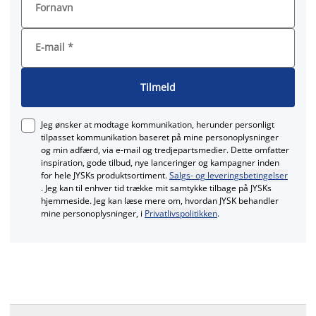
Fornavn
E-mail
*
Tilmeld
Jeg ønsker at modtage kommunikation, herunder personligt
tilpasset kommunikation baseret på mine personoplysninger
og min adfærd, via e‑mail og tredjepartsmedier. Dette omfatter
inspiration, gode tilbud, nye lanceringer og kampagner inden
for hele JYSKs produktsortiment.
Salgs- og leveringsbetingelser
. Jeg kan til enhver tid trække mit samtykke tilbage på JYSKs
hjemmeside. Jeg kan læse mere om, hvordan JYSK behandler
mine personoplysninger, i
Privatlivspolitikken
.