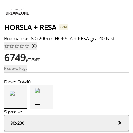
HORSLA + RESA
Gold
Boxmadras 80x200cm HORSLA + RESA grå-40 Fast
(
0
)










6749,-
/SÆT
Plus evt. fragt
Farve
: Grå-40
Størrelse

80x200