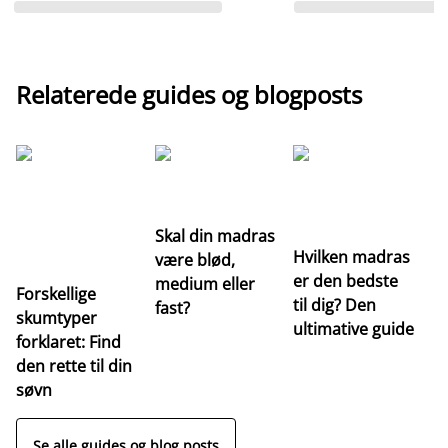
Relaterede guides og blogposts
G
Re
m
Skal din madras
Hvilken madras
være blød,
er den bedste
medium eller
Forskellige
til dig? Den
fast?
skumtyper
ultimative guide
forklaret: Find
den rette til din
søvn
Se alle guides og blog posts