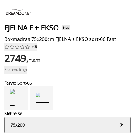
FJELNA F + EKSO
Plus
Boxmadras 75x200cm FJELNA + EKSO sort-06 Fast
(
0
)










2749,-
/SÆT
Plus evt. fragt
Farve
: Sort-06
Størrelse

75x200