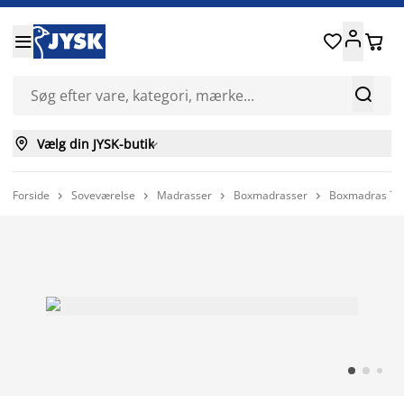






Vælg din JYSK-butik

Forside
Soveværelse
Madrasser
Boxmadrasser
Boxmadras 75x



