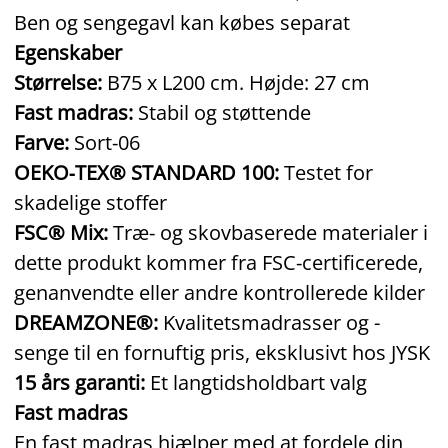
Ben og sengegavl kan købes separat
Egenskaber
Størrelse:
B75 x L200 cm. Højde: 27 cm
Fast madras:
Stabil og støttende
Farve:
Sort‑06
OEKO‑TEX® STANDARD 100:
Testet for
skadelige stoffer
FSC® Mix:
Træ‑ og skovbaserede materialer i
dette produkt kommer fra FSC‑certificerede,
genanvendte eller andre kontrollerede kilder
DREAMZONE®:
Kvalitetsmadrasser og -
senge til en fornuftig pris, eksklusivt hos JYSK
15 års garanti:
Et langtidsholdbart valg
Fast madras
En fast madras hjælper med at fordele din