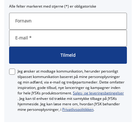
Alle felter markeret med stjerne (*) er obligatoriske
Fornavn
E-mail
*
Tilmeld
Jeg ønsker at modtage kommunikation, herunder personligt
tilpasset kommunikation baseret på mine personoplysninger
og min adfærd, via e‑mail og tredjepartsmedier. Dette omfatter
inspiration, gode tilbud, nye lanceringer og kampagner inden
for hele JYSKs produktsortiment.
Salgs- og leveringsbetingelser
. Jeg kan til enhver tid trække mit samtykke tilbage på JYSKs
hjemmeside. Jeg kan læse mere om, hvordan JYSK behandler
mine personoplysninger, i
Privatlivspolitikken
.