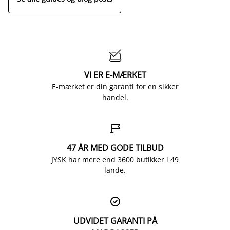

VI ER E-MÆRKET
E-mærket er din garanti for en sikker
handel.

47 ÅR MED GODE TILBUD
JYSK har mere end 3600 butikker i 49
lande.

UDVIDET GARANTI PÅ