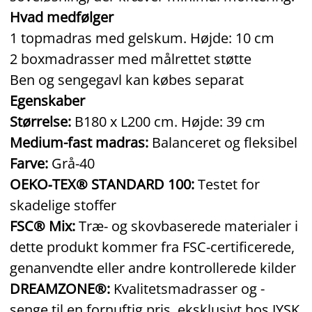
Hvad medfølger
1 topmadras med gelskum. Højde: 10 cm
2 boxmadrasser med målrettet støtte
Ben og sengegavl kan købes separat
Egenskaber
Størrelse:
B180 x L200 cm. Højde: 39 cm
Medium-fast madras:
Balanceret og fleksibel
Farve:
Grå‑40
OEKO‑TEX® STANDARD 100:
Testet for
skadelige stoffer
FSC® Mix:
Træ‑ og skovbaserede materialer i
dette produkt kommer fra FSC‑certificerede,
genanvendte eller andre kontrollerede kilder
DREAMZONE®:
Kvalitetsmadrasser og -
senge til en fornuftig pris, eksklusivt hos JYSK