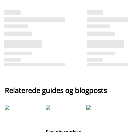
Relaterede guides og blogposts
G
Re
m
Skal din madras