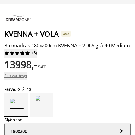
KVENNA + VOLA
Gold
Boxmadras 180x200cm KVENNA + VOLA grå-40 Medium
(
3
)










13998,-
/SÆT
Plus evt. fragt
Farve
: Grå-40
Størrelse

180x200