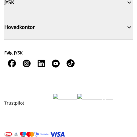

JYSK

Hovedkontor
Følg JYSK





Trustpilot