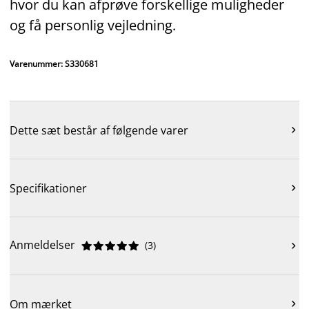
hvor du kan afprøve forskellige muligheder
og få personlig vejledning.
Varenummer: S330681
Dette sæt består af følgende varer

Specifikationer

Anmeldelser
(
3
)











Om mærket
