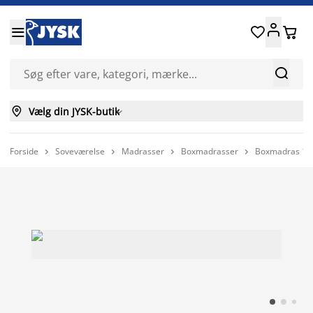






Vælg din JYSK-butik

Forside
Soveværelse
Madrasser
Boxmadrasser
Boxmadras 18



