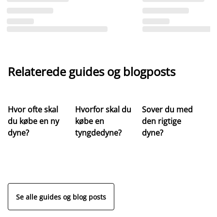
Relaterede guides og blogposts
Hvor ofte skal
Hvorfor skal du
Sover du med
Hv
du købe en ny
købe en
den rigtige
st
dyne?
tyngdedyne?
dyne?
re
Se alle guides og blog posts