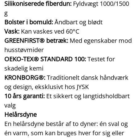
Silikoniserede fiberdun:
Fyldvægt 1000/1500
g
Bolster i bomuld:
Åndbart og blødt
Vask:
Kan vaskes ved 60°C
GREENFIRST® betræk:
Med egenskaber mod
husstøvmider
OEKO-TEX® STANDARD 100:
Testet for
skadelig kemi
KRONBORG®:
Traditionelt dansk håndværk
og design, eksklusivt hos JYSK
10 års garanti:
Et sikkert og langtidsholdbart
valg
Helårsdyne
En helårsdyne består af to dyner: én sval og
én varm, som kan bruges hver for sig eller