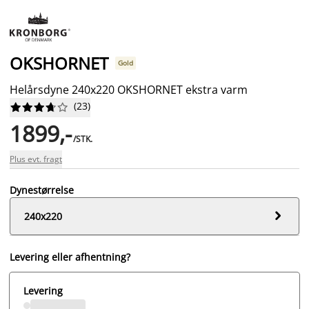
OKSHORNET
Gold
Helårsdyne 240x220 OKSHORNET ekstra varm
(
23
)










1899,-
/STK.
Plus evt. fragt
Dynestørrelse

240x220
Levering eller afhentning?
Levering