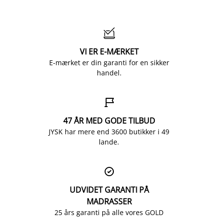

VI ER E-MÆRKET
E-mærket er din garanti for en sikker
handel.

47 ÅR MED GODE TILBUD
JYSK har mere end 3600 butikker i 49
lande.

UDVIDET GARANTI PÅ
MADRASSER
25 års garanti på alle vores GOLD