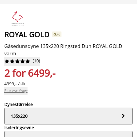
ROYAL GOLD
Gold
Gåsedunsdyne 135x220 Ringsted Dun ROYAL GOLD
varm
(
10
)










2 for 6499,-
4999,- /stk.
Plus evt. fragt
Dynestørrelse

135x220
Isoleringsevne