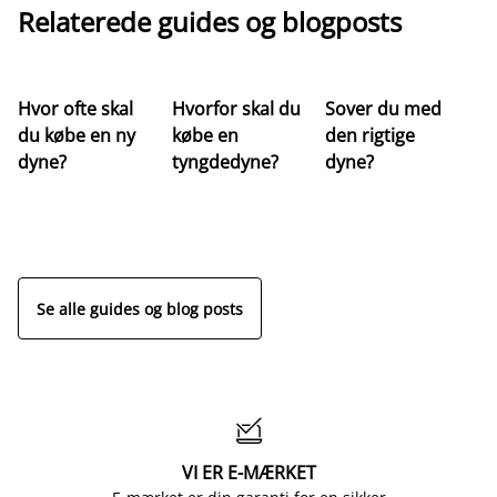
Relaterede guides og blogposts
Hvor ofte skal
Hvorfor skal du
Sover du med
Hv
du købe en ny
købe en
den rigtige
st
dyne?
tyngdedyne?
dyne?
re
Se alle guides og blog posts

VI ER E-MÆRKET