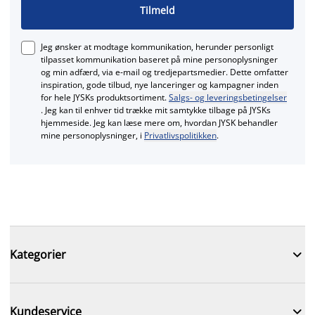
Tilmeld
Jeg ønsker at modtage kommunikation, herunder personligt
tilpasset kommunikation baseret på mine personoplysninger
og min adfærd, via e‑mail og tredjepartsmedier. Dette omfatter
inspiration, gode tilbud, nye lanceringer og kampagner inden
for hele JYSKs produktsortiment.
Salgs- og leveringsbetingelser
. Jeg kan til enhver tid trække mit samtykke tilbage på JYSKs
hjemmeside. Jeg kan læse mere om, hvordan JYSK behandler
mine personoplysninger, i
Privatlivspolitikken
.

Kategorier

Kundeservice