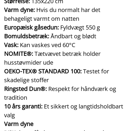
Størrelse:
135x220 cm
Varm dyne:
Hvis du normalt har det
behageligt varmt om natten
Europæisk gåsedun:
Fyldvægt 550 g
Bomuldsbetræk:
Åndbart og blødt
Vask:
Kan vaskes ved 60°C
NOMITE®:
Tætvævet betræk holder
husstøvmider ude
OEKO-TEX® STANDARD 100:
Testet for
skadelige stoffer
Ringsted Dun®:
Respekt for håndværk og
tradition
10 års garanti:
Et sikkert og langtidsholdbart
valg
Varm dyne