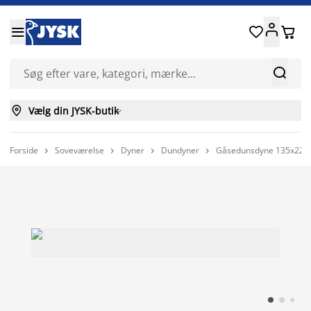






Vælg din JYSK-butik

Forside
Soveværelse
Dyner
Dundyner
Gåsedunsdyne 135x220 



