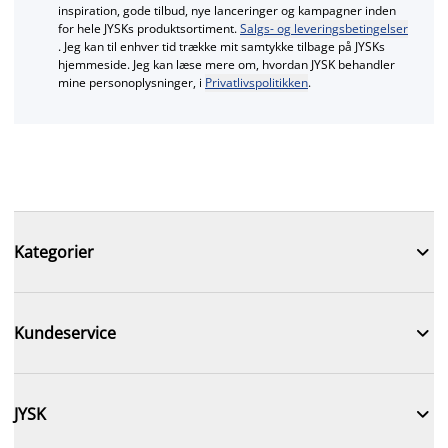
inspiration, gode tilbud, nye lanceringer og kampagner inden
for hele JYSKs produktsortiment.
Salgs- og leveringsbetingelser
. Jeg kan til enhver tid trække mit samtykke tilbage på JYSKs
hjemmeside. Jeg kan læse mere om, hvordan JYSK behandler
mine personoplysninger, i
Privatlivspolitikken
.

Kategorier

Kundeservice

JYSK