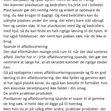
Her kommer plastkasser og bedrollers fra JYSK ind i billedet.
Plast kasser gør det nemlig nemt og enkelt at opbevare de
ting, du ikke bruger til dagligt. Og med bedrollers kan du
udnytte pladsen under din seng, der ellers bare står ubrugt
hen og samler støv. Vi har plastkasser med låg og bedrollers
med hjul, så du kan finde en helt rigtige løsning til dit hjem. Vi
har også foldekasser, der nemt kan pakkes væk, når de ikke er
brug.
Spande til affaldssortering
Der skal efterhånden mange små rum til, når der skal sorteres
affald. Derfor har vi i JYSK affaldssortering spande, der gør det
nemmere at sørge for, at alt skraldet kommer de rigtige steder
hen.
Gå på opdagelse i vores affaldssorteringsspande og få en god
løsning til din affaldssortering, der ikke fylder og generer øjet.
Vi har også plastik kurve, du også kan benytte til formålet, hvis
den klassiske skraldespand ikke falder i din smag.
De andre praktiske produkter
Plastkasser og affaldssortering spande er super til at gemme
de ting væk, vi helst ikke vil kigge på til hverdag.
Men hvis du er på udkig efter andre, praktiske produkter, der