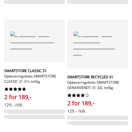
SMARTSTORE CLASSIC 31
Opbevaringsboks SMARTSTORE
SMARTSTORE RECYCLED 31
CLASSIC 31 31L m/låg
Opbevaringsboks SMARTSTORE
GENANVENDT 31 32L m/låg




















2 for 189,-
2 for 189,-
129,- /stk.
129,- /stk.