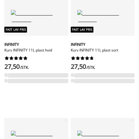
FAST LAV PRIS
FAST LAV PRIS
INFINITY
INFINITY
Kurv INFINITY 11L plast hvid
Kurv INFINITY 11L plast sort




















27,50
27,50
/STK.
/STK.