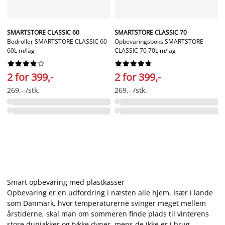
SMARTSTORE CLASSIC 60
SMARTSTORE CLASSIC 70
Bedroller SMARTSTORE CLASSIC 60
Opbevaringsboks SMARTSTORE
60L m/låg
CLASSIC 70 70L m/låg




















2 for 399,-
2 for 399,-
269,- /stk.
269,- /stk.
Smart opbevaring med plastkasser
Opbevaring er en udfordring i næsten alle hjem. Især i lande
som Danmark, hvor temperaturerne svinger meget mellem
årstiderne, skal man om sommeren finde plads til vinterens
store dunjakker og tykke dyner, mens de ikke er i brug.