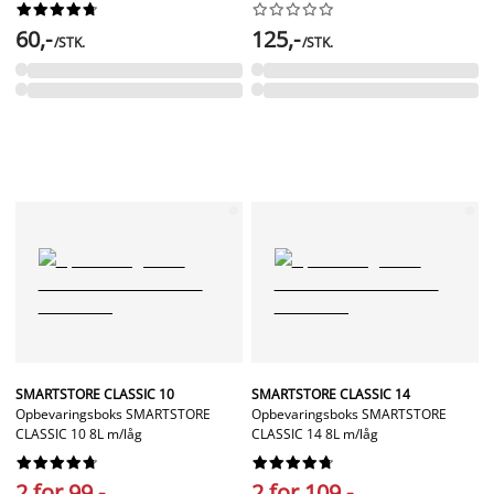




















60,-
125,-
/STK.
/STK.
SMARTSTORE CLASSIC 10
SMARTSTORE CLASSIC 14
Opbevaringsboks SMARTSTORE
Opbevaringsboks SMARTSTORE
CLASSIC 10 8L m/låg
CLASSIC 14 8L m/låg




















2 for 99,-
2 for 109,-