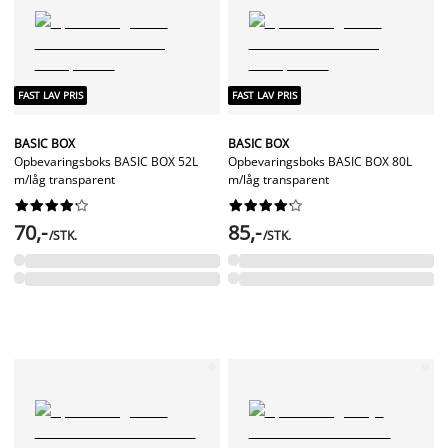
FAST LAV PRIS
FAST LAV PRIS
BASIC BOX
BASIC BOX
Opbevaringsboks BASIC BOX 52L
Opbevaringsboks BASIC BOX 80L
m/låg transparent
m/låg transparent




















70,-
85,-
/STK.
/STK.