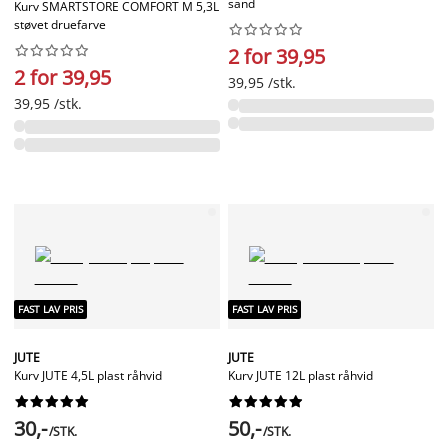
sand
Kurv SMARTSTORE COMFORT M 5,3L
støvet druefarve




















2 for 39,95
2 for 39,95
39,95 /stk.
39,95 /stk.
FAST LAV PRIS
FAST LAV PRIS
JUTE
JUTE
Kurv JUTE 4,5L plast råhvid
Kurv JUTE 12L plast råhvid




















30,-
50,-
/STK.
/STK.