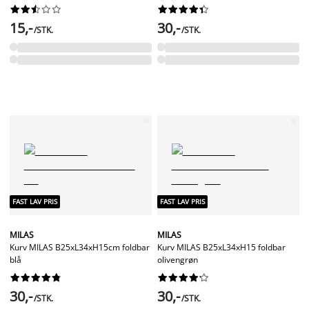




















15,-
30,-
/STK.
/STK.
FAST LAV PRIS
FAST LAV PRIS
MILAS
MILAS
Kurv MILAS B25xL34xH15cm foldbar
Kurv MILAS B25xL34xH15 foldbar
blå
olivengrøn




















30,-
30,-
/STK.
/STK.