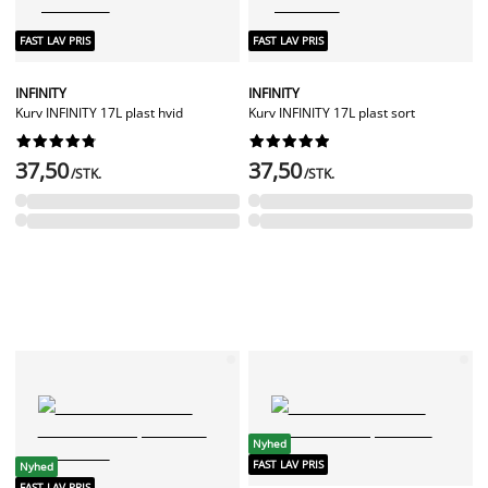
FAST LAV PRIS
FAST LAV PRIS
INFINITY
INFINITY
Kurv INFINITY 17L plast hvid
Kurv INFINITY 17L plast sort




















37,50
37,50
/STK.
/STK.
Nyhed
FAST LAV PRIS
Nyhed
FAST LAV PRIS