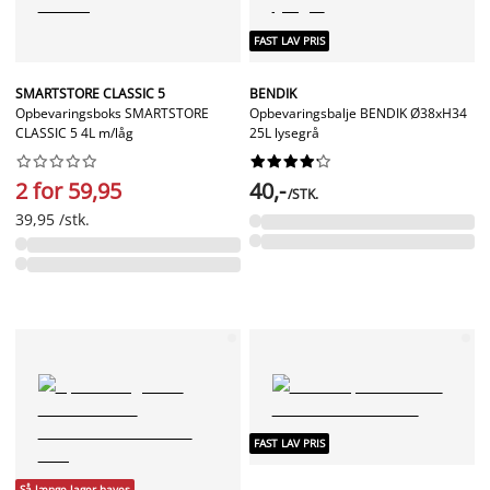
FAST LAV PRIS
SMARTSTORE CLASSIC 5
BENDIK
Opbevaringsboks SMARTSTORE
Opbevaringsbalje BENDIK Ø38xH34
CLASSIC 5 4L m/låg
25L lysegrå




















2 for 59,95
40,-
/STK.
39,95 /stk.
FAST LAV PRIS
Så længe lager haves