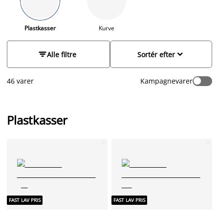
ejendele. Især opbevaringsbokse med låg eller bedrollers med
hjul fungerer godt til ting, som ikke bruges i det daglige.
Bedrollers bruges som regel til at skabe ekstra
Plastkasser
Kurve
opbevaringsplads inde under sengen - et sted der ellers ikke
er let at gøre anvendeligt. Du kan også finde affaldssortering


Alle filtre
Sortér efter
spande, der gør det nemt at sortere dit affald.
46 varer
Kampagnevarer
Plastkasser
FAST LAV PRIS
FAST LAV PRIS