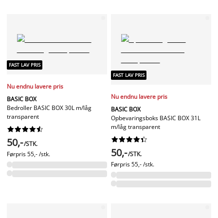
FAST LAV PRIS
FAST LAV PRIS
Nu endnu lavere pris
Nu endnu lavere pris
BASIC BOX
Bedroller BASIC BOX 30L m/låg
BASIC BOX
transparent
Opbevaringsboks BASIC BOX 31L
m/låg transparent




















50,-
/STK.
50,-
Førpris
55,- /stk.
/STK.
Førpris
55,- /stk.