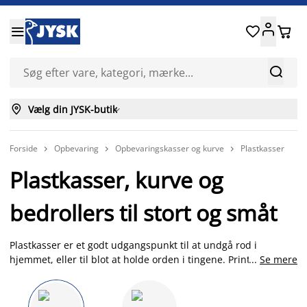






Vælg din JYSK-butik

Forside
Opbevaring
Opbevaringskasser og kurve
Plastkasser



Plastkasser, kurve og
bedrollers til stort og småt
Plastkasser er et godt udgangspunkt til at undgå rod i
hjemmet, eller til blot at holde orden i tingene. Print labels og
...
Se mere
sæt på sorte, hvide, grå, blå eller koral-farvede kasser, så du
har helt styr på indholdet. Eller vælg en gennemsigtig
plastikkasse, som kan give det nødvendige overblik over dine