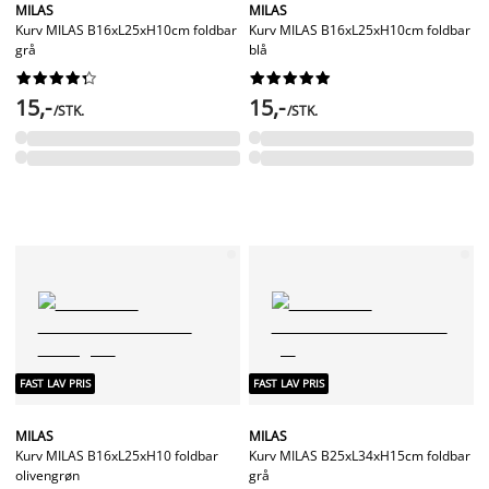
MILAS
MILAS
Kurv MILAS B16xL25xH10cm foldbar
Kurv MILAS B16xL25xH10cm foldbar
grå
blå




















15,-
15,-
/STK.
/STK.
FAST LAV PRIS
FAST LAV PRIS
MILAS
MILAS
Kurv MILAS B16xL25xH10 foldbar
Kurv MILAS B25xL34xH15cm foldbar
olivengrøn
grå