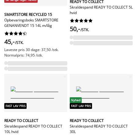
READY TO COLLECT
Skraldespand READY TO COLLECT 5L
hvid
SMARTSTORE RECYCLED 15
Opbevaringsboks SMARTSTORE










GENANVENDT 15 14L m/låg
50,-
/STK.










45,-
/STK.
Laveste pris 30 dage: 37,50 /stk.
Normalpris: 74,95 /stk.
Nyhed
FAST LAV PRIS
FAST LAV PRIS
READY TO COLLECT
READY TO COLLECT
Skraldespand READY TO COLLECT
Skraldespand READY TO COLLECT
10L hvid
30L