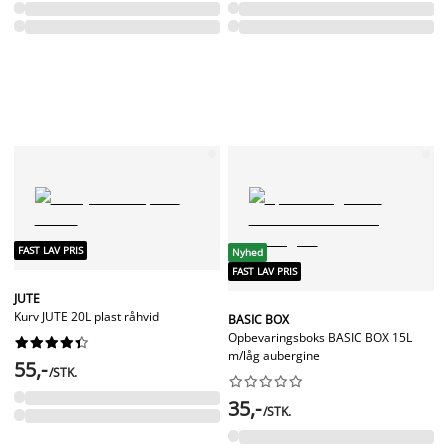
FAST LAV PRIS
Nyhed
FAST LAV PRIS
JUTE
Kurv JUTE 20L plast råhvid
BASIC BOX
Opbevaringsboks BASIC BOX 15L










m/låg aubergine
55,-
/STK.










35,-
/STK.