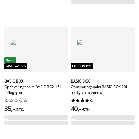
Nyhed
FAST LAV PRIS
FAST LAV PRIS
BASIC BOX
BASIC BOX
Opbevaringsboks BASIC BOX 15L
Opbevaringsboks BASIC BOX 20L
m/låg grøn
m/låg transparent




















35,-
40,-
/STK.
/STK.