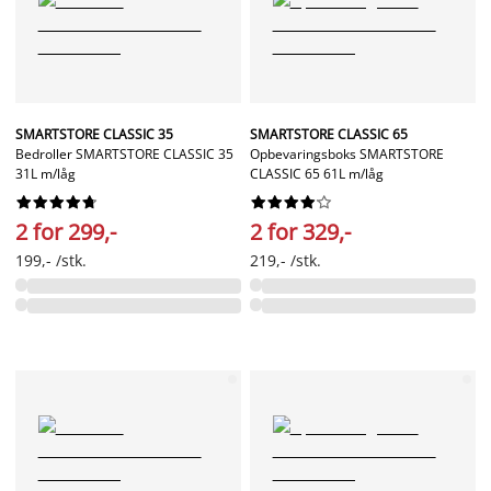
SMARTSTORE CLASSIC 35
SMARTSTORE CLASSIC 65
Bedroller SMARTSTORE CLASSIC 35
Opbevaringsboks SMARTSTORE
31L m/låg
CLASSIC 65 61L m/låg




















2 for 299,-
2 for 329,-
199,- /stk.
219,- /stk.