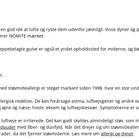
en god idé at lufte og ryste dem udenfor jævnligt. Visse dyner og 
bærer NOMITE mærket.
ppebelagte gulve er også et yndet opholdssted for miderne, og bø
r.
ed støvmideallergi er steget markant siden 1998, hvor en stor unde
ergisk reaktion. De kan forårsage astma, luftvejsgener og andre 
ng øjne og næse, hoste, eksem og luftvejsbesvær. Symptomerne er v
uftveje er irriterede. Det kan godt skyldes almindeligt støv, som in
edpuder
med fiber- og dunfyld. Når det drejer sig om støvmidealle
 grader, da det fjerner støvmiderne. Læs mere om
allergi og dyner
.