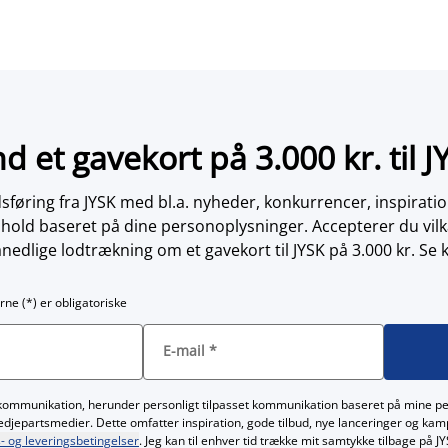
nd et gavekort på 3.000 kr. til J
øring fra JYSK med bl.a. nyheder, konkurrencer, inspirati
dhold baseret på dine personoplysninger. Accepterer du vilk
nedlige lodtrækning om et gavekort til JYSK på 3.000 kr. Se 
rne (*) er obligatoriske
E-mail
*
kommunikation, herunder personligt tilpasset kommunikation baseret på mine p
redjepartsmedier. Dette omfatter inspiration, gode tilbud, nye lanceringer og ka
- og leveringsbetingelser
. Jeg kan til enhver tid trække mit samtykke tilbage på 