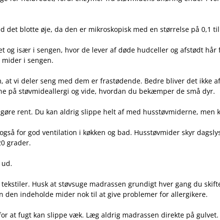
 det blotte øje, da den er mikroskopisk med en størrelse på 0,1 ti
et og især i sengen, hvor de lever af døde hudceller og afstødt hå
e mider i sengen.
 at vi deler seng med dem er frastødende. Bedre bliver det ikke af
rne på støvmideallergi og vide, hvordan du bekæmper de små dyr.
 gøre rent. Du kan aldrig slippe helt af med husstøvmiderne, men k
også for god ventilation i køkken og bad. Husstøvmider skyr dagslys
20 grader.
e ud.
e tekstiler. Husk at støvsuge madrassen grundigt hver gang du skif
n den indeholde mider nok til at give problemer for allergikere.
or at fugt kan slippe væk. Læg aldrig madrassen direkte på gulvet. 