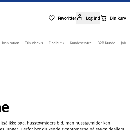



Favoritter
Log ind
Din kurv
Inspiration
Tilbudsavis
Find butik
Kundeservice
B2B Kunde
Job
ne
t altså ikke pga. husstøvmiders bid, men husstøvmider kan
vores lunger. Derfor bør du kende symptomerne på støvmideallergi