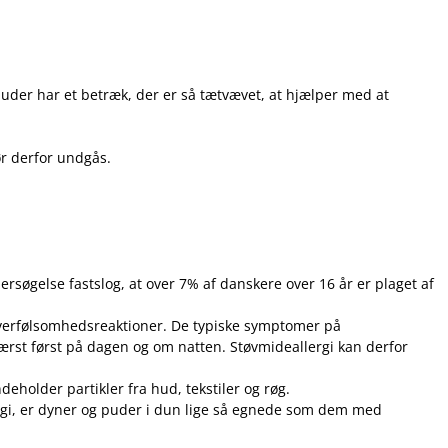
puder har et betræk, der er så tætvævet, at hjælper med at
r derfor undgås.
rsøgelse fastslog, at over 7% af danskere over 16 år er plaget af
overfølsomhedsreaktioner. De typiske symptomer på
ærst først på dagen og om natten. Støvmideallergi kan derfor
deholder partikler fra hud, tekstiler og røg.
rgi, er dyner og puder i dun lige så egnede som dem med