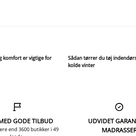
g komfort er vigtige for
Sådan tørrer du tøj indendørs
kolde vinter


 MED GODE TILBUD
UDVIDET GARAN
ere end 3600 butikker i 49
MADRASSE