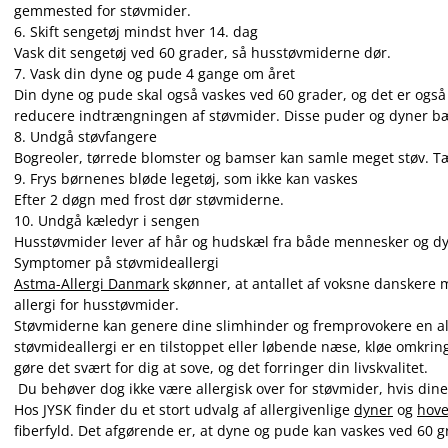
gemmested for støvmider.
6. Skift sengetøj mindst hver 14. dag
Vask dit sengetøj ved 60 grader, så husstøvmiderne dør.
7. Vask din dyne og pude 4 gange om året
Din dyne og pude skal også vaskes ved 60 grader, og det er også 
reducere indtrængningen af støvmider. Disse puder og dyner 
8. Undgå støvfangere
Bogreoler, tørrede blomster og bamser kan samle meget støv. Tæ
9. Frys børnenes bløde legetøj, som ikke kan vaskes
Efter 2 døgn med frost dør støvmiderne.
10. Undgå kæledyr i sengen
Husstøvmider lever af hår og hudskæl fra både mennesker og dy
Symptomer på støvmideallergi
Astma-Allergi Danmark
skønner, at antallet af voksne danskere m
allergi for husstøvmider.
Støvmiderne kan genere dine slimhinder og fremprovokere en all
støvmideallergi er en tilstoppet eller løbende næse, kløe omkri
gøre det svært for dig at sove, og det forringer din livskvalitet.
Du behøver dog ikke være allergisk over for støvmider, hvis dine l
Hos JYSK finder du et stort udvalg af allergivenlige
dyner
og
hov
fiberfyld. Det afgørende er, at dyne og pude kan vaskes ved 60