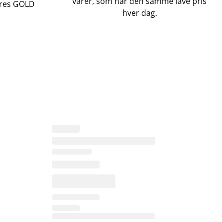
varer, som har den samme lave pris
vores GOLD
hver dag.