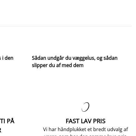
 i den
Sådan undgår du væggelus, og sådan
slipper du af med dem

TI PÅ
FAST LAV PRIS
R
Vi har håndplukket et bredt udvalg af