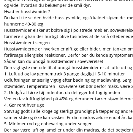
og vide, hvordan du bekæmper de små dyr.
Hvad er husstøvmider?
Du kan ikke se den hvide husstøvmide, også kaldet støvmide, med
hunnerne 40-80 æg.
Husstøvmider elsker at boltre sig i polstrede møbler, soveværels
formere sig kan der hurtigt blive tusindvis af de små ottebened
Husstøvmider i sengen
Husstøvmiderne er hverken er giftige eller bider, men tanken om,
forårsage allergiske reaktioner. Derfor bør du kende symptome
Sådan kan du undgå husstøvmider i soveværelset
Den vigtigste metode til at undgå husstøvmider er at lufte ud og
1. Luft ud og lav gennemtræk 3 gange dagligt i 5-10 minutter
Udluftningen er særlig vigtig efter badning og madlavning. Sørg 
støvmider. Temperaturen i soveværelset bør derfor maks. være 
2. Undgå at tørre tøj indenfor, da det øger luftfugtigheden
Ved en lav luftfugtighed på 45% og derunder tørrer støvmidern
4. Gør rent hver uge
Støvsug godt i alle kroge og særligt grundigt på tæpper og andr
samler støv og ikke kan vaskes. Er din madras ældre end 4 år, ka
5. Minimer rod og opbevaring under sengen
Der bør være luft og lameller under din madras, da det betyder f