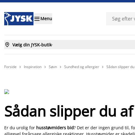

Menu

Vælg din JYSK-butik

Forside
Inspiration
Søvn
Sundhed og allergier
Sådan slipper d




Sådan slipper du a
Er du urolig for
husstøvmiders bid
? Det er der ingen grund til, 
alligevel forårsage allergiske reaktioner. Husstøvmider er skade