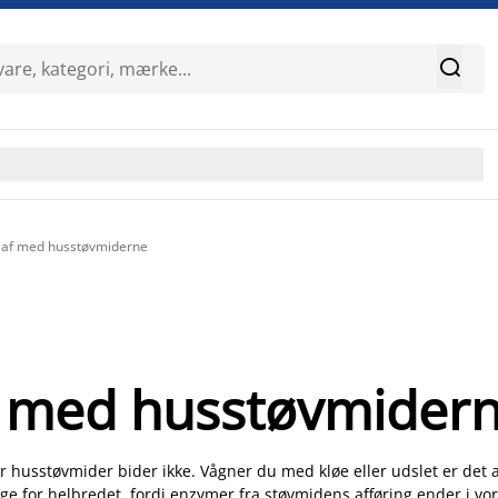

u af med husstøvmiderne
f med husstøvmider
for husstøvmider bider ikke. Vågner du med kløe eller udslet er de
lige for helbredet, fordi enzymer fra støvmidens afføring ender i 