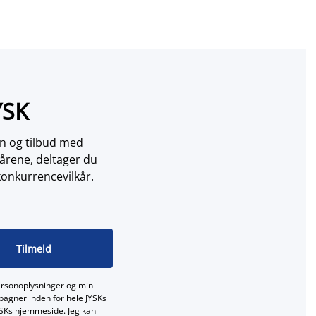
YSK
on og tilbud med
årene, deltager du
konkurrencevilkår.
Tilmeld
ersonoplysninger og min
mpagner inden for hele JYSKs
JYSKs hjemmeside. Jeg kan