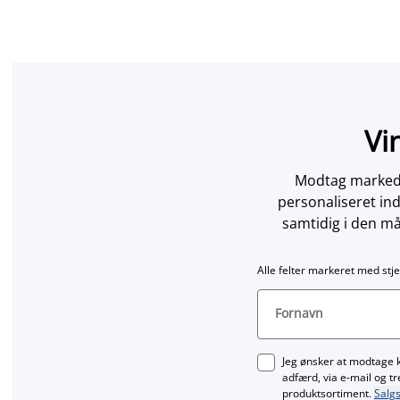
Vi
Modtag markedsf
personaliseret in
samtidig i den må
Alle felter markeret med stje
Fornavn
Jeg ønsker at modtage 
adfærd, via e‑mail og t
produktsortiment.
Salgs