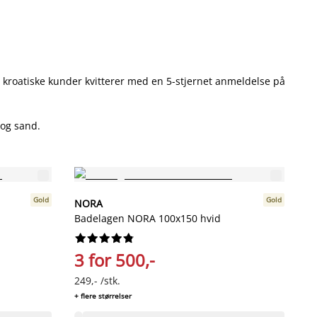
roatiske kunder kvitterer med en 5-stjernet anmeldelse på
 og sand.
Gold
Gold
NORA
N
Badelagen NORA 100x150 hvid
B
bl










3 for 500,-
3
249,- /stk.
16
+ flere størrelser
+ f