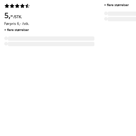
+ flere størrelser










5,-
/STK.
Førpris
6,- /stk.
+ flere størrelser