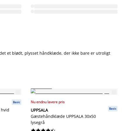
t et blødt, plysset håndklæde, der ikke bare er utroligt
FAST LAV PRIS
Nu endnu lavere pris
Basic
Basic
 hvid
UPPSALA
Gæstehåndklæde UPPSALA 30x50
lysegrå









