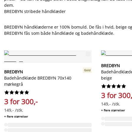
dem.
BREDBYN stribede håndklæder
BREDBYN håndklæderne er 100% bomuld. De fås i hvid, beige og 
BREDBYN fås som både håndklæde og badehåndklæde.
BREDBYN
Gold
BREDBYN
Badehåndklæd
Badehåndklæde BREDBYN 70x140
beige
mørkegrå




















3 for 300,
3 for 300,-
149,- /stk.
149,- /stk.
+ flere størrelser
+ flere størrelser