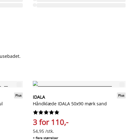
rusebadet.
Plus
Plus
IDALA
I
ul
Håndklæde IDALA 50x90 mørk sand
H










3 for 110,-
3
54,95 /stk.
54
+ flere størrelser
+ f