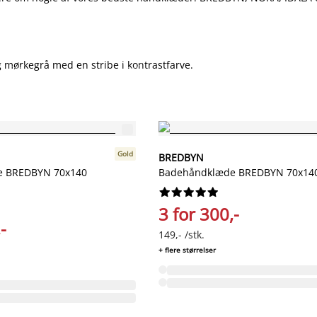
mørkegrå med en stribe i kontrastfarve.
Gold
BREDBYN
e BREDBYN 70x140
Badehåndklæde BREDBYN 70x140










3 for 300,-
-
149,- /stk.
+ flere størrelser