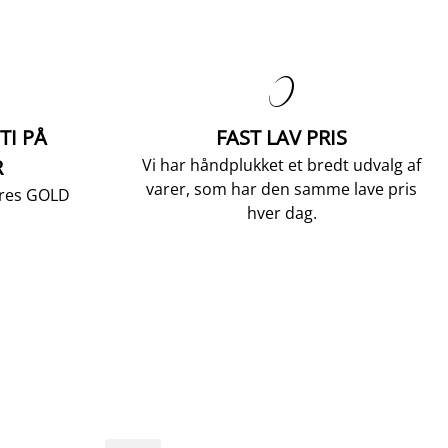

TI PÅ
FAST LAV PRIS
R
Vi har håndplukket et bredt udvalg af
varer, som har den samme lave pris
vores GOLD
hver dag.