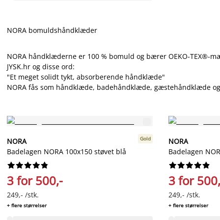
NORA bomuldshåndklæder
NORA håndklæderne er 100 % bomuld og bærer OEKO-TEX®-mærket.
JYSK.hr og disse ord:
"Et meget solidt tykt, absorberende håndklæde"
NORA fås som håndklæde, badehåndklæde, gæstehåndklæde og bade
Gold
NORA
NORA
Badelagen NORA 100x150 støvet blå
Badelagen NORA




















3 for 500,-
3 for 500,
249,- /stk.
249,- /stk.
+ flere størrelser
+ flere størrelser