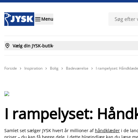

Menu

Vælg din JYSK-butik

Forside
Inspiration
Bolig
Badeværelse
I rampelyset: Håndklæd




I rampelyset: Hån
Samlet set sælger JYSK hvert år millioner af
håndklæder
i de land
priser – du kan få begge dele. I dette blogindlæg kan du læs