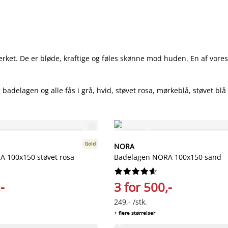
 De er bløde, kraftige og føles skønne mod huden. En af vores k
lagen og alle fås i grå, hvid, støvet rosa, mørkeblå, støvet blå
Gold
NORA
 100x150 støvet rosa
Badelagen NORA 100x150 sand










-
3 for 500,-
249,- /stk.
+ flere størrelser