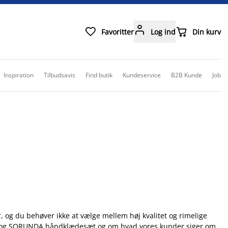



Favoritter
Log ind
Din kurv
Inspiration
Tilbudsavis
Find butik
Kundeservice
B2B Kunde
Job
er, og du behøver ikke at vælge mellem høj kvalitet og rimelige
LA og SORUNDA håndklædesæt og om hvad vores kunder siger om