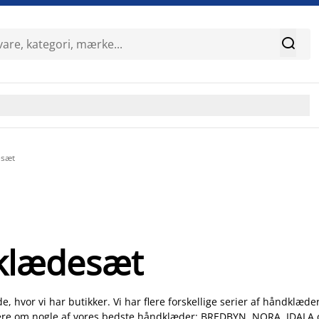

esæt
dklædesæt
e, hvor vi har butikker. Vi har flere forskellige serier af håndklæd
e mere om nogle af vores bedste håndklæder: BREDBYN, NORA, IDA