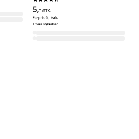
5,-
/STK.
Førpris
6,- /stk.
+ flere størrelser
FA
U
G
s
5
+ f