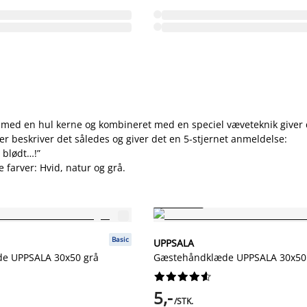
 med en hul kerne og kombineret med en speciel væveteknik giver de
r beskriver det således og giver det en 5-stjernet anmeldelse:
 blødt…!”
farver: Hvid, natur og grå.
FAST LAV PRIS
Basic
UPPSALA
e UPPSALA 30x50 grå
Gæstehåndklæde UPPSALA 30x50










5,-
/STK.