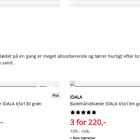
lædet på én gang er meget absorberende og tørrer hurtigt efter b
k sand.
Plus
IDALA
 IDALA 65x130 grøn
Badehåndklæde IDALA 65x13m g










-
3 for 220,-
109,- /stk.
+ flere størrelser