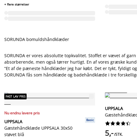
+ flere størrelser
SORUNDA bomuldshåndklæder
SORUNDA er vores absolutte topkvalitet. Stoffet er vævet af garn
absorberende, men også tørrer hurtigt. En af vores græske kunde
“Et af de pæneste håndklæder jeg har købt. Det er tykt, fyldigt og
SORUNDA fås som håndklæde og badehåndklæde i tre forskellige 
FAST LAV PRIS
FAST LAV PRIS
UPPSALA
Nu endnu lavere pris
Gæstehåndklæd
Basic
UPPSALA










Gæstehåndklæde UPPSALA 30x50
5,-
støvet blå
/STK.