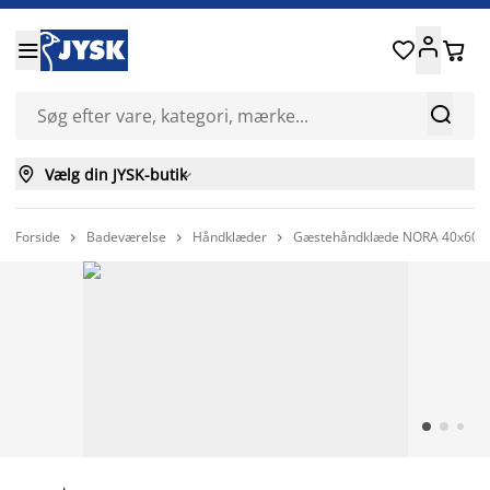






Vælg din JYSK-butik

Forside
Badeværelse
Håndklæder
Gæstehåndklæde NORA 40x60 st


