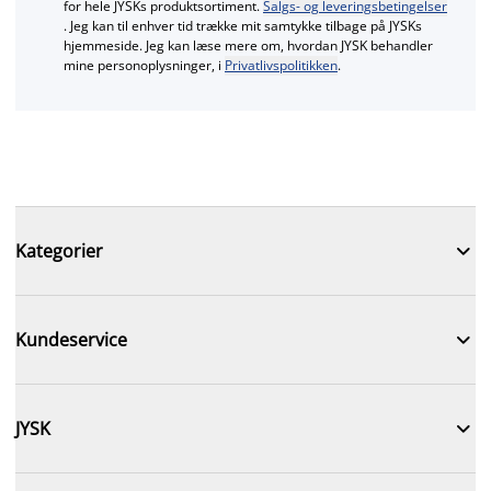
for hele JYSKs produktsortiment.
Salgs- og leveringsbetingelser
. Jeg kan til enhver tid trække mit samtykke tilbage på JYSKs
hjemmeside. Jeg kan læse mere om, hvordan JYSK behandler
mine personoplysninger, i
Privatlivspolitikken
.

Kategorier

Kundeservice

JYSK