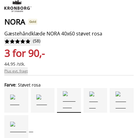
NORA
Gold
Gæstehåndklæde NORA 40x60 støvet rosa
(
58
)










3 for 90,-
44,95 /stk.
Plus evt. fragt
Farve
: Støvet rosa