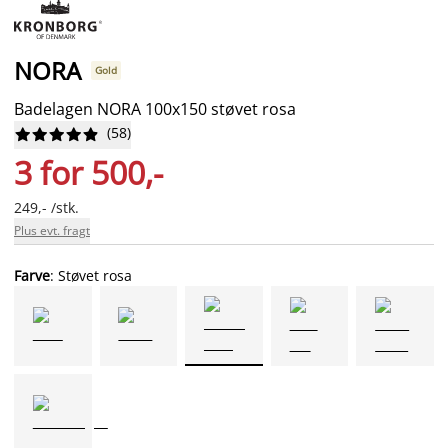
NORA
Gold
Badelagen NORA 100x150 støvet rosa
(
58
)










3 for 500,-
249,- /stk.
Plus evt. fragt
Farve
: Støvet rosa