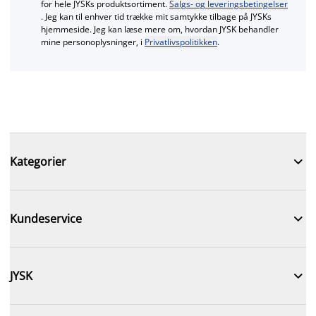
for hele JYSKs produktsortiment.
Salgs- og leveringsbetingelser
. Jeg kan til enhver tid trække mit samtykke tilbage på JYSKs
hjemmeside. Jeg kan læse mere om, hvordan JYSK behandler
mine personoplysninger, i
Privatlivspolitikken
.

Kategorier

Kundeservice

JYSK