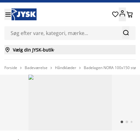






Vælg din JYSK-butik

Forside
Badeværelse
Håndklæder
Badelagen NORA 100x150 støve


