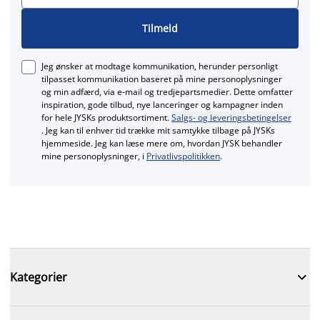
Tilmeld
Jeg ønsker at modtage kommunikation, herunder personligt
tilpasset kommunikation baseret på mine personoplysninger
og min adfærd, via e‑mail og tredjepartsmedier. Dette omfatter
inspiration, gode tilbud, nye lanceringer og kampagner inden
for hele JYSKs produktsortiment.
Salgs- og leveringsbetingelser
. Jeg kan til enhver tid trække mit samtykke tilbage på JYSKs
hjemmeside. Jeg kan læse mere om, hvordan JYSK behandler
mine personoplysninger, i
Privatlivspolitikken
.

Kategorier