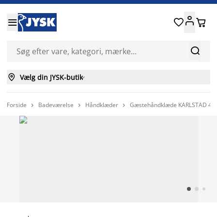






Vælg din JYSK-butik

Forside
Badeværelse
Håndklæder
Gæstehåndklæde KARLSTAD 40


